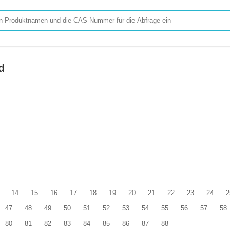
d
14
15
16
17
18
19
20
21
22
23
24
2
47
48
49
50
51
52
53
54
55
56
57
58
80
81
82
83
84
85
86
87
88