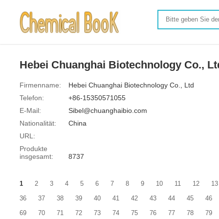
Hebei Chuanghai Biotechnology Co., Lt
Firmenname:
Hebei Chuanghai Biotechnology Co., Ltd
Telefon:
+86-15350571055
E-Mail:
Sibel@chuanghaibio.com
Nationalität:
China
URL:
Produkte
insgesamt:
8737
1
2
3
4
5
6
7
8
9
10
11
12
13
36
37
38
39
40
41
42
43
44
45
46
69
70
71
72
73
74
75
76
77
78
79