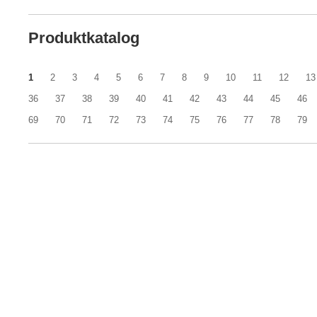
Produktkatalog
1
2
3
4
5
6
7
8
9
10
11
12
13
36
37
38
39
40
41
42
43
44
45
46
69
70
71
72
73
74
75
76
77
78
79