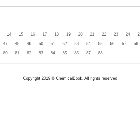
14
15
16
17
18
19
20
21
22
23
24
2
47
48
49
50
51
52
53
54
55
56
57
58
80
81
82
83
84
85
86
87
88
Copyright 2019 © ChemicalBook. All rights reserved