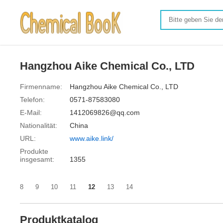
Hangzhou Aike Chemical Co., LTD
Firmenname:
Hangzhou Aike Chemical Co., LTD
Telefon:
0571-87583080
E-Mail:
1412069826@qq.com
Nationalität:
China
URL:
www.aike.link/
Produkte
insgesamt:
1355
8
9
10
11
12
13
14
Produktkatalog