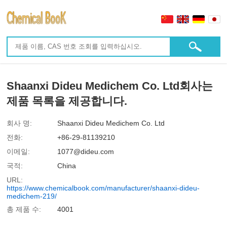
Shaanxi Dideu Medichem Co. Ltd회사는
제품 목록을 제공합니다.
회사 명:
Shaanxi Dideu Medichem Co. Ltd
전화:
+86-29-81139210
이메일:
1077@dideu.com
국적:
China
URL:
https://www.chemicalbook.com/manufacturer/shaanxi-dideu-
medichem-219/
총 제품 수:
4001