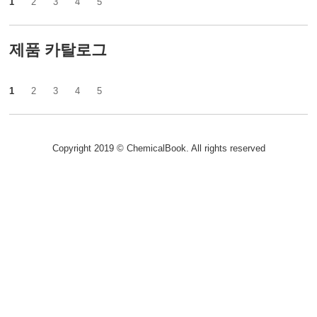
1
2
3
4
5
제품 카탈로그
1
2
3
4
5
Copyright 2019 © ChemicalBook. All rights reserved