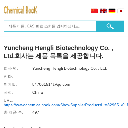
Yuncheng Hengli Biotechnology Co. ,
Ltd.회사는 제품 목록을 제공합니다.
회사 명:
Yuncheng Hengli Biotechnology Co. , Ltd.
전화:
이메일:
847061514@qq.com
국적:
China
URL:
https://www.chemicalbook.com/ShowSupplierProductsList829651/0
총 제품 수:
497