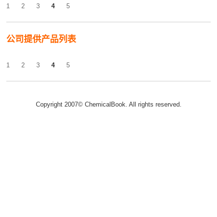
1
2
3
4
5
公司提供产品列表
1
2
3
4
5
Copyright 2007© ChemicalBook. All rights reserved.