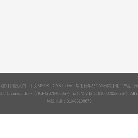
我们
|
旧版入口
|
中文MSDS
|
CAS Index
|
常用化学品CAS列表
|
化工产品目
2008 ChemicalBook
京ICP备07040585号
京公网安备 11010802032676号 All righ
热线电话：010-86108875