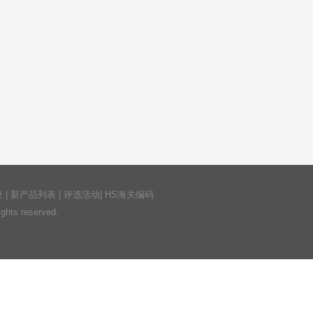
录
|
新产品列表
|
评选活动
|
HS海关编码
ts reserved.