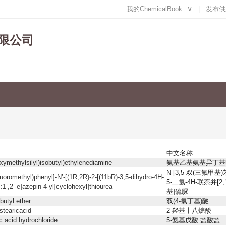
我的ChemicalBook
∨
发布供
限公司
中文名称
xymethylsilyl)isobutyl)ethylenediamine
氨基乙基氨基异丁基
N-[3,5-双(三氟甲基)苯基]
fluoromethyl)phenyl]-N’-[(1R,2R)-2-[(11bR)-3,5-dihydro-4H-
5-二氢-4H-联萘并[2,1
:1’,2’-e]azepin-4-yl]cyclohexyl]thiourea
基]硫脲
ibutyl ether
双(4-氯丁基)醚
tearicacid
2-羟基十八烷酸
c acid hydrochloride
5-氨基戊酸 盐酸盐