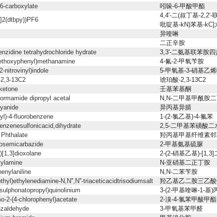
-6-carboxylate
吲哚-6-甲酸甲酯
4,4'-二(叔丁基-2,2'
]2(dtbpy))PF6
吡啶基-kN)苯基-k
异喹啉
二正辛胺
enzidine tetrahydrochloride hydrate
3,3'-二氨基联苯胺
methoxyphenyl)methanamine
4-氟-2-甲氧苄胺
-nitrovinyl)indole
5-甲氧基-3-硝基乙
-2,3-13C2
琥珀酸-2,3-13C2
ketone
壬基苯基酮
ormamide dipropyl acetal
N,N-二甲基甲酰胺
cyanide
异丙基异腈
hyl)-4-fluorobenzene
1-(2-氯乙基)-4-氟苯
enzenesulfonicacid,dihydrate
2,5-二甲基苯磺酸
 Phthalate
羟丙基甲基纤维素邻
iosemicarbazide
2-甲基氨基硫脲
l)[1,3]dioxolane
2-(2-硝基乙基)-[1,
tylamine
N-亚硝基二正丁胺
enylaniline
N,N-二苯苄胺
hyl)ethylenediamine-N,N'',N''-triaceticacidtrisodiumsalt
羟乙基乙二胺三乙酸
-sulphonatopropyl)quinolinium
3-(2-甲基喹啉-1-基
o-2-(4-chlorophenyl)acetate
2-溴-4-氯苯甲酸甲酯
zaldehyde
3-甲氧基苯甲醛