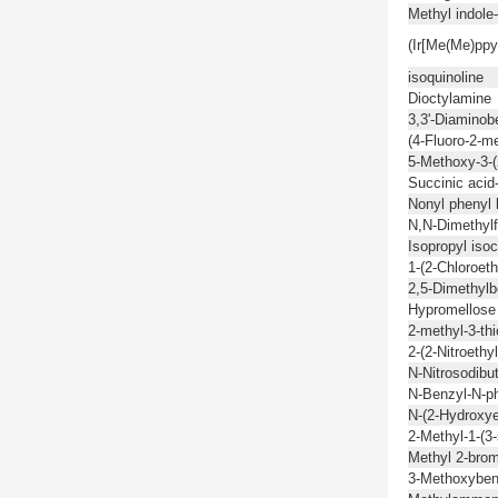
Methyl indole
(Ir[Me(Me)ppy
isoquinoline
Dioctylamine
3,3'-Diaminob
(4-Fluoro-2-
5-Methoxy-3-(2
Succinic acid
Nonyl phenyl 
N,N-Dimethylf
Isopropyl iso
1-(2-Chloroet
2,5-Dimethylb
Hypromellose
2-methyl-3-th
2-(2-Nitroethy
N-Nitrosodibu
N-Benzyl-N-ph
N-(2-Hydroxyet
2-Methyl-1-(3
Methyl 2-brom
3-Methoxyben