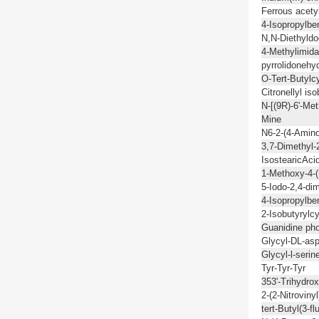
Ferrous acety
4-Isopropylbe
N,N-Diethyld
4-Methylimida
pyrrolidonehy
O-Tert-Butylc
Citronellyl is
N-[(9R)-6'-Me
Mine
N6-2-(4-Amin
3,7-Dimethyl-
IsostearicAci
1-Methoxy-4-(
5-Iodo-2,4-di
4-Isopropylbe
2-Isobutyrylc
Guanidine ph
Glycyl-DL-asp
Glycyl-l-serin
Tyr-Tyr-Tyr
353'-Trihydrox
2-(2-Nitroviny
tert-Butyl(3-