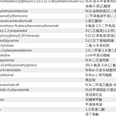
methylbenzo[d]thiazol-2-yl)-2-(2,3-dihydrobenzofuran-5-y
N-(4-溴-6-甲基苯并[d
呋喃-5-基)乙酰胺
yl)ethylenediamine
N-(1-金刚烷基)乙二
nomethyl)ferrocene
(二甲基氨基甲基)二
aceticacidsodiumsalt
1-萘乙酸钠
dimethoxy-N-phenylbenzenesulfonamide
4-氨基-2,5-二甲氧
no)-1,2-propanediol
3-(二乙氨基)-1,2-
hyloxy)phenyl]-2H-tetrazole
5-[2-(2-萘氧基)苯基]
nnyl)pyrazine
2-(三正丁基锡)吡嗪
ctylsilane
二氯-n-辛基硅烷
1,4-phenylenediamine
2,5-二甲基-1,4-苯二
dridine
(-)-N-甲基石榴碱
opylamine
N,N-二乙基丙胺
(4-(trifluoromethyl)pheny
(R)-2-氨基-3-(4-
-6-nitroindole
N-Boc-3-溴-6-硝基
lalaninal
N-Boc-L-苯丙氨醛
氧化钕
acetamide-d9
N,N-二甲基乙酰胺-d
ridin-2-yl)acetamide
N-(4-甲基吡啶-2-基
亚硝基红盐
ure
对碘苯甲酸
甲基咪草烟
e
1,3-茚满二酮
异丁香酚