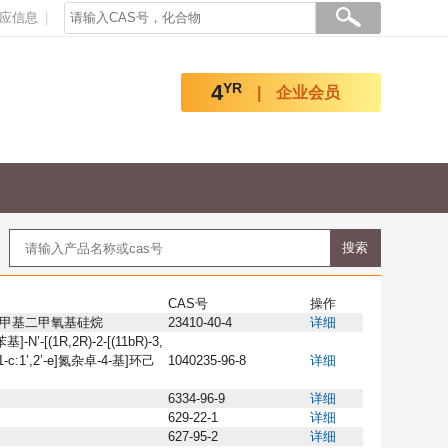
应信息
4
YR
企业会员
CAS号
操作
甲基二甲氧基硅烷
23410-40-4
详细
-N’-[(1R,2R)-2-[(11bR)-3,
-c:1’,2’-e]氮杂卓-4-基]环己
1040235-96-8
详细
6334-96-9
详细
629-22-1
详细
627-95-2
详细