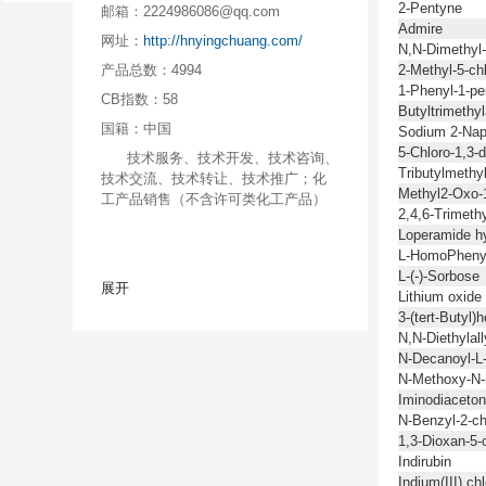
2-Pentyne
邮箱：
2224986086@qq.com
Admire
网址：
http://hnyingchuang.com/
N,N-Dimethyl-
产品总数：
4994
2-Methyl-5-ch
1-Phenyl-1-pe
CB指数：
58
Butyltrimeth
国籍：
中国
Sodium 2-Nap
5-Chloro-1,3-
技术服务、技术开发、技术咨询、
Tributylmeth
技术交流、技术转让、技术推广；化
Methyl2-Oxo-1
工产品销售（不含许可类化工产品）
2,4,6-Trimeth
Loperamide hy
L-HomoPhenyl
L-(-)-Sorbose
展开
Lithium oxide
3-(tert-Butyl)
N,N-Diethylal
N-Decanoyl-L
N-Methoxy-N-
Iminodiacetoni
N-Benzyl-2-ch
1,3-Dioxan-5-
Indirubin
Indium(III) ch