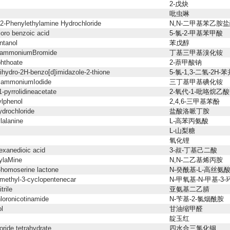
2-戊炔
吡虫啉
2-Phenylethylamine Hydrochloride
N,N-二甲基苯乙胺
loro benzoic acid
5-氯-2-甲基苯甲酸
ntanol
苯戊醇
ylammoniumBromide
丁基三甲基溴化铵
hthoate
2-萘甲酸钠
dihydro-2H-benzo[d]imidazole-2-thione
5-氯-1,3-二氢-2H-
ylammoniumIodide
三丁基甲基碘化铵
-pyrrolidineacetate
2-氧代-1-吡咯烷乙
ylphenol
2,4,6-三甲基苯酚
drochloride
盐酸洛哌丁胺
alanine
L-高苯丙氨酸
L-山梨糖
氧化锂
hexanedioic acid
3-叔-丁基己二酸
lylaMine
N,N-二乙基烯丙胺
-homoserine lactone
N-癸酰基-L-高丝氨
methyl-3-cyclopentenecar
N-甲氧基-N-甲基-
trile
亚氨基二乙腈
loronicotinamide
N-苄基-2-氯烟酰胺
ol
甘油缩甲醛
靛玉红
loride tetrahydrate
四水合三氯化铟