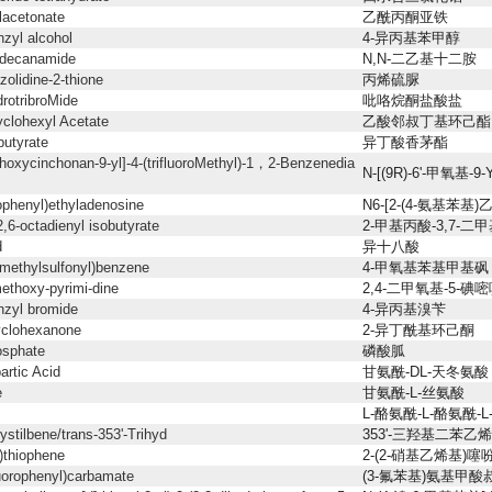
lacetonate
乙酰丙酮亚铁
nzyl alcohol
4-异丙基苯甲醇
odecanamide
N,N-二乙基十二胺
zolidine-2-thione
丙烯硫脲
drotribroMide
吡咯烷酮盐酸盐
yclohexyl Acetate
乙酸邻叔丁基环己酯
obutyrate
异丁酸香茅酯
thoxycinchonan-9-yl]-4-(trifluoroMethyl)-1，2-Benzenedia
N-[(9R)-6'-甲氧基-
ophenyl)ethyladenosine
N6-[2-(4-氨基苯基
2,6-octadienyl isobutyrate
2-甲基丙酸-3,7-二甲
d
异十八酸
methylsulfonyl)benzene
4-甲氧基苯基甲基砜
methoxy-pyrimi-dine
2,4-二甲氧基-5-碘
nzyl bromide
4-异丙基溴苄
yclohexanone
2-异丁酰基环己酮
osphate
磷酸胍
artic Acid
甘氨酰-DL-天冬氨酸
e
甘氨酰-L-丝氨酸
L-酪氨酰-L-酪氨酰-
ystilbene/trans-353'-Trihyd
353'-三羟基二苯乙烯
l)thiophene
2-(2-硝基乙烯基)噻
fluorophenyl)carbamate
(3-氟苯基)氨基甲酸