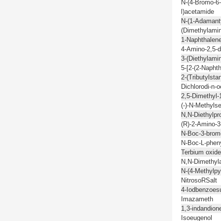
N-(4-Bromo-6-
l)acetamide
N-(1-Adamant
(Dimethylami
1-Naphthalene
4-Amino-2,5-
3-(Diethylami
5-[2-(2-Napht
2-(Tributylsta
Dichlorodi-n-o
2,5-Dimethyl-
(-)-N-Methylse
N,N-Diethylpr
(R)-2-Amino-3-
N-Boc-3-bromo
N-Boc-L-pheny
Terbium oxide
N,N-Dimethyl
N-(4-Methylpy
NitrosoRSalt
4-Iodbenzoes
Imazameth
1,3-indandion
Isoeugenol