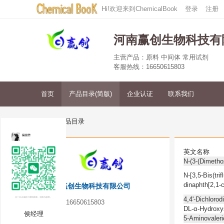
Hi!欢迎来到ChemicalBook
登录
注册
河南赢创生物科技有
主营产品：原料 中间体 常用试剂
客服热线：16650615803
首页
产品目录(简版)
企业认证
联系我们
首页
产品目录
英文名称
N-(3-(Dimetho
N-[3,5-Bis(tri
dinaphth[2,1-c
河南赢创生物科技有限公司
4,4'-Dichlorod
手机：
16650615803
DL-α-Hydroxys
侯经理
电话：
5-Aminovaleri