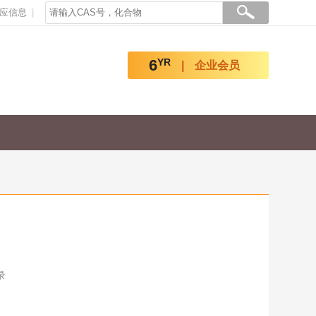
应信息
6
YR
企业会员
录