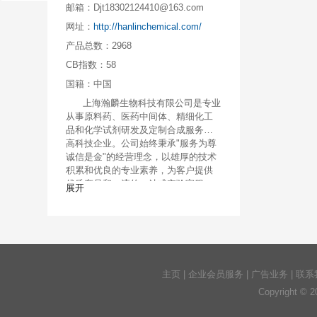
邮箱：
Djt18302124410@163.com
网址：
http://hanlinchemical.com/
产品总数：
2968
CB指数：
58
国籍：
中国
上海瀚麟生物科技有限公司是专业
从事原料药、医药中间体、精细化工
品和化学试剂研发及定制合成服务的
高科技企业。公司始终秉承"服务为尊
诚信是金"的经营理念，以雄厚的技术
积累和优良的专业素养，为客户提供
优质产品和一流的一站式实验室服
展开
务。 公司成立于2017年06月，位于上
海张江，在山东国家级生物医药产业
园拥有800多平方实验室，拥有多种自
主研发的创新工艺和产品。
主页
|
企业会员服务
|
广告业务
|
联系
Copyright © 