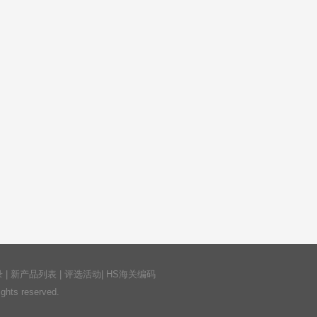
录
|
新产品列表
|
评选活动
|
HS海关编码
ts reserved.