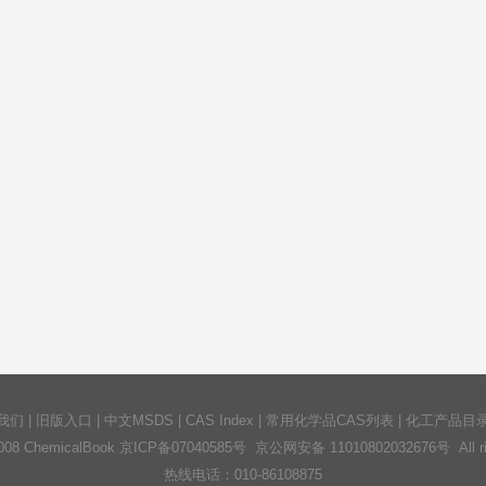
我们
|
旧版入口
|
中文MSDS
|
CAS Index
|
常用化学品CAS列表
|
化工产品目
2008 ChemicalBook
京ICP备07040585号
京公网安备 11010802032676号 All righ
热线电话：010-86108875