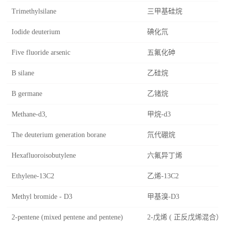
Trimethylsilane
三甲基硅烷
Iodide deuterium
碘化氘
Five fluoride arsenic
五氟化砷
B silane
乙硅烷
B germane
乙锗烷
Methane-d3,
甲烷-d3
The deuterium generation borane
氘代硼烷
Hexafluoroisobutylene
六氟异丁烯
Ethylene-13C2
乙烯-13C2
Methyl bromide - D3
甲基溴-D3
2-pentene (mixed pentene and pentene)
2-戊烯 ( 正反戊烯混合）