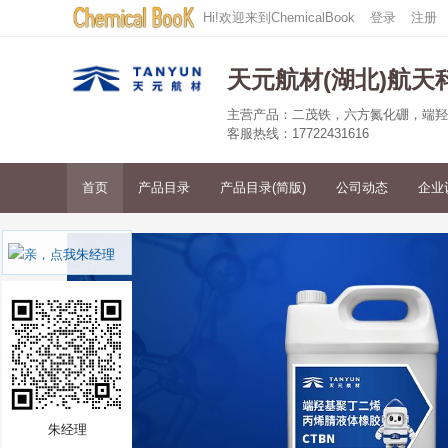
Hi!欢迎来到ChemicalBook
登录
注册
天元航材(湖北)航
主营产品：二茂铁，六方氮化硼，端羟
客服热线：17722431616
首页
产品目录
产品目录(简版)
公司动态
企业
朱经理
<
朱经理