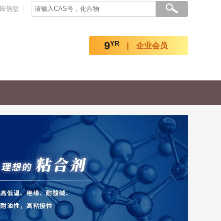
应信息
9
YR
企业会员
>