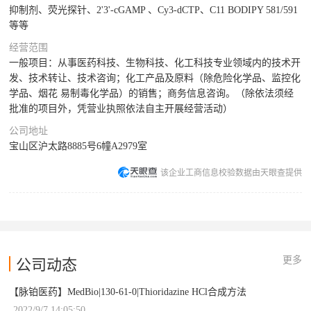
抑制剂、荧光探针、2'3'-cGAMP 、Cy3-dCTP、C11 BODIPY 581/591
等等
经营范围
一般项目：从事医药科技、生物科技、化工科技专业领域内的技术开
发、技术转让、技术咨询；化工产品及原料（除危险化学品、监控化
学品、烟花 易制毒化学品）的销售；商务信息咨询。（除依法须经
批准的项目外，凭营业执照依法自主开展经营活动）
公司地址
宝山区沪太路8885号6幢A2979室
该企业工商信息校验数据由天眼查提供
更多
公司动态
【脉铂医药】MedBio|130-61-0|Thioridazine HCl合成方法
2022/9/7 14:05:50