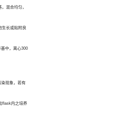
培养基，混合均匀，
胞生长或贴附良
养基中，离心300
。
无污染现象，若有
lask内之培养