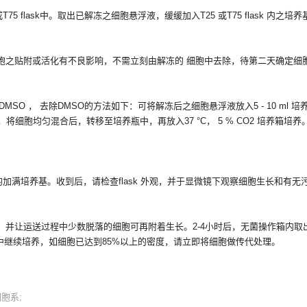
75 flask中。取出已解冻之细胞悬浮液，缓缓加入T25 或T75 flask 内之
对细胞之贴附或活化有不良影响，不需立刻由解冻的 细胞中去除，待第二天确定细
SO ， 去除DMSO的方法如下：可将解冻后之细胞悬浮液放入5 - 10 ml 培
基，将细胞均匀混合后，转移至培养瓶中，再放入37 °C， 5 % CO2 培养箱培养
sk 均加满培养基。收到后，请检查flask 外观，并于显微镜下观察细胞生长和有
定一下，并让运送过程中少数脱落的细胞可再附着生长。2-4小时后，无菌操作箱内取出f
培养箱中继续培养，如细胞已达到85%以上的密度，请立即将细胞做传代处理
。
细胞系;