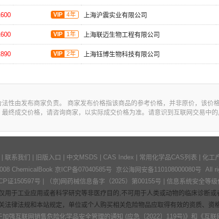
600
VIP
4年
上海沪震实业有限公司
600
VIP
1年
上海联迈生物工程有限公司
890
VIP
2年
上海钰博生物科技有限公司
合法性由发布商家负责。 商家发布价格指该商品的参考价格，并非原价，该价
。最终成交价格，请咨询商家，以实际成交价格为准。请意识到互联网交易中的
|
联系我们
|
旧版入口
|
中文MSDS
|
CAS Index
|
常用化学品CAS列表
|
化工
2008 ChemicalBook
京ICP备07040585号
京公海网安备110108000080号 All right
证150597号
| （京)网药械信息备字（2025）第00155号 |
信息系统安全等级
仅用于工业应用或者科学研究等非医疗目的,不可用于人类或动物的临床诊断或者
关法律法规和本站规定，单位或个人购买相关危险物品应取得有效的资质、资
强互联网销售危险化学品安全管理的通知 (应急〔2022〕119号)》
和
《互联