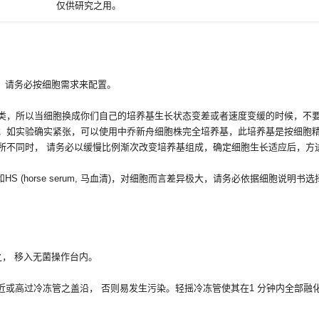
仅供研究之用。
，请务必按细胞需求来配置。
类，所以当细胞换成你们自己的培养基生长状态变差或者速度变缓的时候，不
；如实验确实紧张，可以使用中乔新舟细胞株完全培养基，此培养基是按细胞
所不同时， 请务必以缓慢比例渐次改变培养基组成，确定细胞生长适应后，方
erum, 小牛血清)和HS (horse serum, 马血清)，对细胞而言差异极大，请务必依据细胞说
拭之， 移入无菌操作台内。
可接近或高过冷冻管之盖沿， 否则易发生污染。轻摇冷冻管使其在1 分钟内全部融