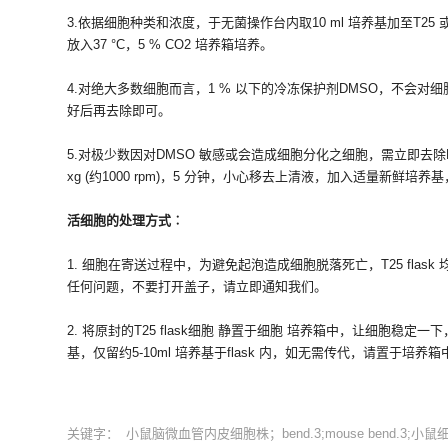
3.依据细胞种类和浓度，于无菌操作台内取10 ml 培养基加至T25 或T
放入37 °C，5 % CO2 培养箱培养。
4.对绝大多数细胞而言，1 % 以下的冷冻保护剂DMSO，不会
好后再去除即可。
5.对极少数因对DMSO 敏感或会造成细胞分化之细胞，需立即去除DM
xg (约1000 rpm)，5 分钟，小心移去上清液，加入适量新鲜培养
活细胞的处理方式︰
1. 细胞在寄送过程中，为避免起泡造成细胞脱落死亡，T25 fla
任何问题，不要打开盖子，请立即通知我们。
2. 将原封的T25 flask细胞 静置于细胞 培养箱中，让细胞稳
基，仅留约5-10ml 培养基于flask 内，如无需传代，请置于
关键字：
小鼠脑微血管内皮细胞株；bend.3;mouse bend.3;小鼠