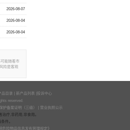
2026-08-07
2026-08-04
2026-08-04
格可能随着市
风险是客观
产品目录
|
新产品列表
|
投诉中心
s reserved.
保护备案证明（三级）
|
营业执照公示
治疗,非药用,非食用。
格条件。
网危险物品信息发布管理规定》