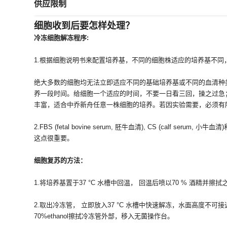
供应限制
细胞收到后要怎样处理？
冷冻细胞解冻程序:
1.根据细胞说明书来配置培养基，不同的细胞株适应的培养基不同
绝大多数的细胞均无法立即适应不同的基础培养基或不同的血清种
养一段时间。给细胞一个适应的时间，不要一日看三回，操之过急
丰富，适合中乔新舟任意一株细胞的培养。若因实验需要，必须有
2.FBS (fetal bovine serum, 胚牛血清), CS (calf s
这点很重要。
细胞复苏的方法：
1.将培养基置于37 °C 水槽中回温， 回温后喷以70 % 酒精并擦
2.取出冷冻管， 立即放入37 °C 水槽中快速解冻，水面高度不
70%ethanol擦拭冷冻管外部，移入无菌操作台。