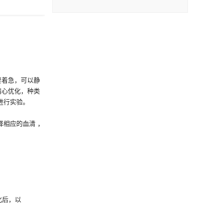
要着急，可以静
精心优化，种类
进行实验。
明书选择相应的血清 ，
化后，以