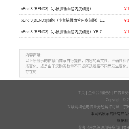
bEnd.3 [BEND3]（小鼠脑微血管内皮细胞）
￥1
bEnd.3[BEND3]细胞（小鼠脑微血管内皮细胞）LM8C0598
￥1
bEnd.3 [BEND3]（小鼠脑微血管内皮细胞）YB-72598MC
￥1
内容声明:
以上所展示的信息由商家自行提供，内容的真实性、准确性和
场变化，或是由于您购买数量不同或所选规格不同而发生变化
存在的
主页
|
企业会员服务
|
广告业务
Copyright © 
互联网增值电信业务经营许可证：京ICP
本网站展示的所有产品
根据相
参考
《应急管理部等多部门关于加