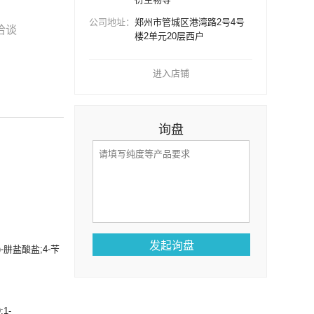
公司地址：
郑州市管城区港湾路2号4号
洽谈
楼2单元20层西户
进入店铺
询盘
-肼盐酸盐;4-苄
;1-