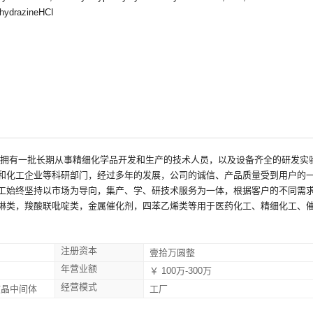
lhydrazineHCI
司拥有一批长期从事精细化学品开发和生产的技术人员，以及设备齐全的研发实
和化工企业等科研部门，经过多年的发展，公司的诚信、产品质量受到用户的一
工始终坚持以市场为导向，集产、学、研技术服务为一体，根据客户的不同需
啉类，羧酸联吡啶类，金属催化剂，四苯乙烯类等用于医药化工、精细化工、
注册资本
壹拾万圆整
年营业额
￥ 100万-300万
经营模式
液晶中间体
工厂