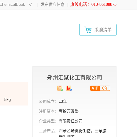
hemicalBook
∨
发布供应信息
热线电话：010-86108875
采购清单
郑州汇聚化工有限公司
VIP
6年
5kg
公司成立：
13年
注册资本：
壹拾万圆整
企业类型：
有限责任公司
主营产品：
四苯乙烯类衍生物，三苯胺
衍生物等