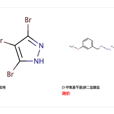
溴吡唑
(3-甲氧基苄基)肼二盐酸盐
询价