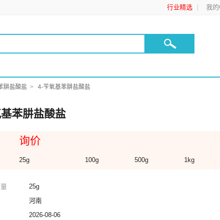
行业精选
我的C
基苯肼盐酸盐
4-苄氧基苯肼盐酸盐
氧基苯肼盐酸盐
询价
25g
100g
500g
1kg
订量
25g
河南
期
2026-08-06