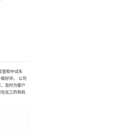
验室和中试车
致好评。 公司
求，及时为客户
催化化工的有机