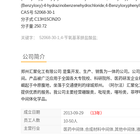
(Benzyloxy)-4-hydrazinobenzenehydrochloride;4-Benzyloxypheny
CAS号:52068-30-1
分子式:C13H15ClN2O
分子量:250.72
关键字：
52068-30-1;4-苄氧基苯肼盐酸盐;
公司简介
郑州汇聚化工有限公司 是集开发、生产、销售为一体的公司。公
间。产品被广泛应用于全国各大专院校、科研院所、医药研发企业
崛起于中原腹地，坐落于交通便利的绿城郑州。（阿尔法）汇聚化
提供优质的服务。我公司主要经营硼酸类，吡啶类，噻吩类，菲啰
中间体化学品。
成立日期
2013-09-29
（13年）
员工人数
10-50人
主营行业
医药中间体,合成材料中间体,其他中间体,