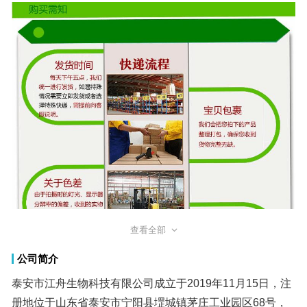
查看全部
公司简介
泰安市江舟生物科技有限公司成立于2019年11月15日，注
册地位于山东省泰安市宁阳县堽城镇茅庄工业园区68号，
法人代表为毕余娜。经营范围包括生物技术开发、咨询、
交流、转让、推广服务；化工领域内技术开发（不含危险
化学品）、技术咨询、技术服务；医疗器械、食用农产
品、电子产品、包装材料、化工原料及产品（不含危险化
学品）、机械设备、日用百货、化妆品、食品、保健食品
销售；计算机软件开发及维护；商务信息咨询；会务服
务；展览展示服务；电子商务技术服务；园林绿化工程施