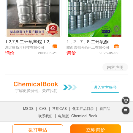
1,2,7,8-二环氧辛烷 1,2,7,8-二环氧酮 1,7-辛二烯二环氧化合物 2426-07-5 DEO
1，2，7，8-二环氧酮
湖北微斯汀科技有限公司
陕西缔都医药化工有限公司
VIP
VIP
询价
询价
2026-06-21
2026-05-22
内容声明
进入官方账号
|
|
|
|
MSDS
CAS
常用CAS
化工产品目录
新产品
|
Chemical Book
联系我们
电脑版
拨打电话
立即询价