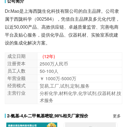
公司简介
Dr.Mao是上海西陇生化科技有限公司的自主品牌。公司隶
属于西陇科学（002584），凭借自主品牌及多元化代理，
以近50,000产品、高效供应链、卓越质量监管、完善电商
平台及贴心服务，提供化学品、仪器耗材、实验室系统建
设的集成化解决方案。
成立日期
(12年)
注册资本
2500万人民币
员工人数
50-100人
年营业额
￥ 1000万-5000万
经营模式
贸易,工厂,试剂,定制,服务
主营行业
分析化学,材料化学,化学试剂,仪器耗材,技
术服务
2-氨基-4,6-二甲氧基嘧啶,98%相关厂家报价
更多