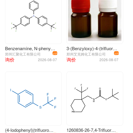
Benzenamine, N-phenyl-4-(trifluoromethyl)-N-[4-(trifluoromethyl)phenyl]-
3-(Benzyloxy)-4-(trifluoromethyl)benzaldehyde
郑州汇聚化工有限公司
郑州艾克姆化工有限公司
VIP
VIP
询价
询价
2026-08-07
2026-08-07
(4-Iodophenyl)(trifluoromethyl)sulfane
1260836-26-7,4-Trifluoromethyl-4-Boc-aminomethylpiperidine