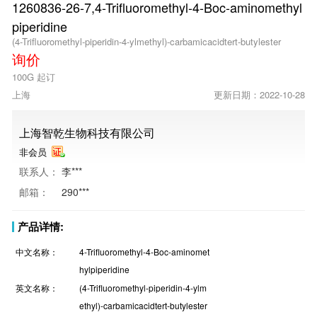
1260836-26-7,4-Trifluoromethyl-4-Boc-aminomethyl
piperidine
(4-Trifluoromethyl-piperidin-4-ylmethyl)-carbamicacidtert-butylester
询价
100G 起订
上海
更新日期：2022-10-28
上海智乾生物科技有限公司
非会员
联系人：
李***
邮箱：
290***
产品详情:
中文名称：
4-Trifluoromethyl-4-Boc-aminomet
hylpiperidine
英文名称：
(4-Trifluoromethyl-piperidin-4-ylm
ethyl)-carbamicacidtert-butylester