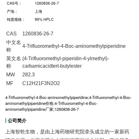
CAS号：
1260836-26-7
产地：
上海
纯度规格：
99% HPLC
CAS
1260836-26-7
中文名
4-Trifluoromethyl-4-Boc-aminomethylpiperidine
称
英文名
(4-Trifluoromethyl-piperidin-4-ylmethyl)-
称
carbamicacidtert-butylester
MW
282.3
MF
C12H21F3N2O2
4-Trifluoromethyl-4-Boc-aminomethylpiperidine;4-Trifluoromethyl-4-Boc-
aminomethylpiperidine价格;4-Trifluoromethyl-4-Boc-
aminomethylpiperidine厂家;1260836-26-7
公司简介
上海智乾生物，是由上海药物研究院牵头成立的一家新药
研发公司。公司坐落在上海张江高科核心地段，充分服务
园区内的众多研究机构。提供世界一流的小分子抑制剂，
新药研发中间体，定制合成。公司目前已与500多位国际客
户建立了直接或间接的合作关系，其中包括全球前十名的
生物医药公司、国际知名的研究所和大学；同时本公司开