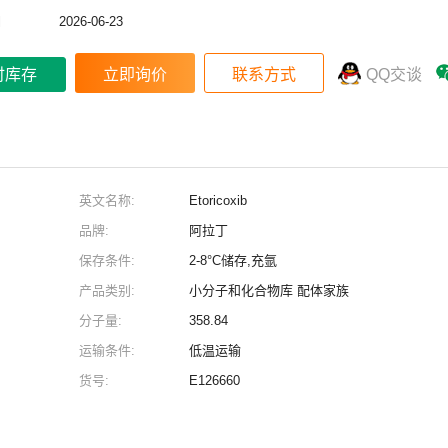
期
2026-06-23
时库存
QQ交谈
英文名称:
Etoricoxib
品牌:
阿拉丁
保存条件:
2-8°C储存,充氩
产品类别:
小分子和化合物库 配体家族
分子量:
358.84
运输条件:
低温运输
货号:
E126660