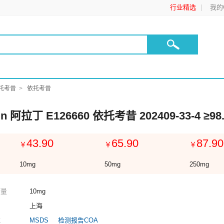
行业精选
我的C
托考昔
依托考昔
din 阿拉丁 E126660 依托考昔 202409-33-4 ≥98
43.90
65.90
87.90
￥
￥
￥
10mg
50mg
250mg
订量
10mg
上海
载
MSDS
检测报告COA