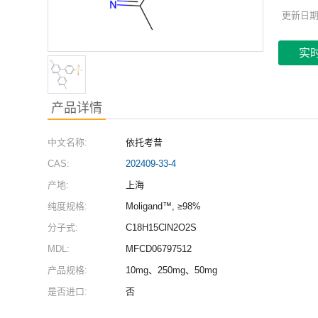
更新日
实
产品详情
中文名称:
依托考昔
CAS:
202409-33-4
产地:
上海
纯度规格:
Moligand™, ≥98%
分子式:
C18H15ClN2O2S
MDL:
MFCD06797512
产品规格:
10mg、250mg、50mg
是否进口:
否