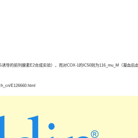
mu_M（LPS诱导的前列腺素E2合成实验），而对COX-1的IC50则为116_mu_M（凝血
/zh_cn/E126660.html