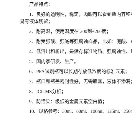
产品特点：
1、良好的透明性，稳定，肉眼可以看到瓶内容积
易有液体残留；
2
、耐高温，使用温度在
-200到+260度；
3、耐受强酸、强碱等强腐蚀样品，比如：魔酸、
4、低溶出和析出，是储存标准物质、强腐蚀性、
5
、国内家研发、生产。
6
、
PFA试剂瓶可以长期存放低浓度的标准元素；
7
、瓶口和瓶盖密封性好，无需瓶塞，液体不渗漏
8、ICP-MS分析；
9
、防污染：极低的金属元素空白值
；
10
、规格参考：
30
ml
、
60ml、100ml、125ml、2