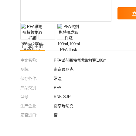
产品详情
中文名称:
PFA试剂瓶特氟龙取样瓶100ml
品牌:
南京瑞尼克
保存条件:
常温
产品类别:
PFA
型号:
RNK-SJP
生产企业:
南京瑞尼克
是否进口:
否