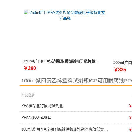
250ml广口PFA试剂瓶耐受酸碱电子级特氟龙样品瓶
￥260
￥335
100ml聚四氟乙烯塑料试剂瓶ICP可用耐腐蚀PF
产品名称
PFA样品瓶特氟龙试剂瓶
￥
PFA瓶100mL细口
￥
100ml透明PFA洗瓶耐腐蚀特氟龙洗瓶本底值低实验室用
￥