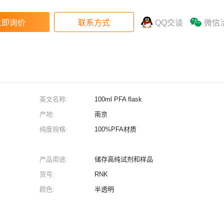
QQ交谈
微信
英文名称:
100ml PFA flask
产地:
南京
纯度规格:
100%PFA材质
产品用途:
储存高纯试剂和样品
货号:
RNK
颜色:
半透明