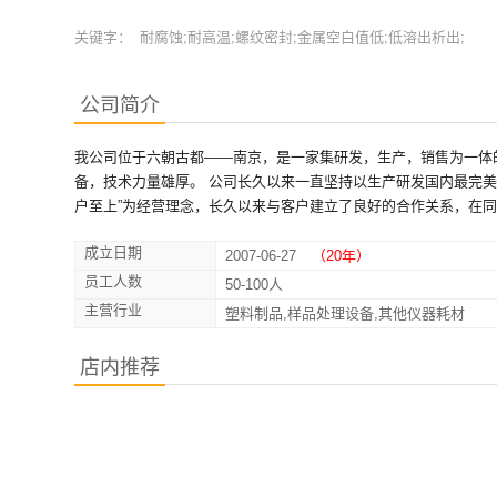
关键字：
耐腐蚀;耐高温;螺纹密封;金属空白值低;低溶出析出;
公司简介
我公司位于六朝古都——南京，是一家集研发，生产，销售为一体
备，技术力量雄厚。 公司长久以来一直坚持以生产研发国内最完
户至上”为经营理念，长久以来与客户建立了良好的合作关系，在
成立日期
2007-06-27
（20年）
员工人数
50-100人
主营行业
塑料制品,样品处理设备,其他仪器耗材
店内推荐