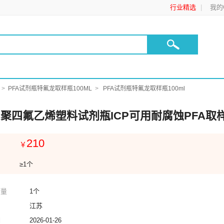
行业精选
我的C
PFA试剂瓶特氟龙取样瓶100ML
PFA试剂瓶特氟龙取样瓶100ml
ml聚四氟乙烯塑料试剂瓶ICP可用耐腐蚀PFA取样
210
￥
≥1个
订量
1个
江苏
期
2026-01-26