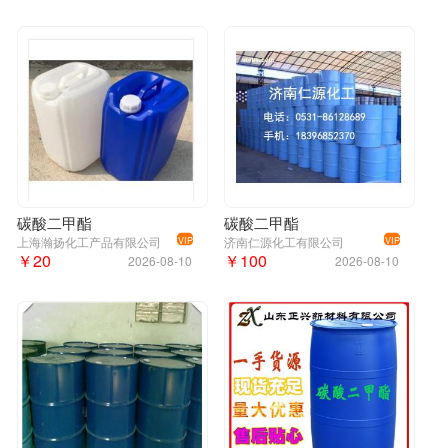
山东信恒化工有限公司自2018年成立以来，长
期与齐鲁石化，鲁西集团，利华益集团，中石
化三井，扬子巴斯夫，金沂蒙集团，等大型企
业都有着良好的合作，多次被誉为优秀 代理
商，我公司仓库主要分布在济南仓库，淄博双
杰仓库，南京浩捷仓库，上海库四个地方，每
个地方都有稳定合作的物流团队，发货及时和
安全， 可根据客户发货地址选择物流优势的仓
碳酸二甲酯
碳酸二甲酯
上海瀚扬化工产品有限公司
济南仁源化工有限公司
VIP
VIP
￥20
￥100
2026-08-10
2026-08-10
库发货。
华鲁恒升碳酸二甲酯;碳酸甲酯;DMC;碳酸乙烷;厂家碳酸二甲酯;