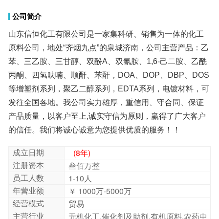
公司简介
分子量:90.07
山东信恒化工有限公司是一家集科研、销售为一体的化工
原料公司，地处“齐烟九点”的泉城济南，公司主营产品：乙
苯、三乙胺、三甘醇、双酚A、双氰胺、1,6-己二胺、乙酰
丙酮、四氢呋喃、顺酐、苯酐，DOA、DOP、DBP、DOS
等增塑剂系列，聚乙二醇系列，EDTA系列，电镀材料，可
发往全国各地。我公司实力雄厚，重信用、守合同、保证
产品质量，以客户至上,诚实守信为原则，赢得了广大客户
CAS号:616-38-6
EINECS号: 210-478-4
碳酸二甲酯(dimethyl carbonate，DMC)，是一
种低毒、环保性能优异、用途广泛的化工原
料，它是一种重要的有机合成中间体，分子结
构中含有
羰基
、甲基和
甲氧基
等
官能团
，具有
多种反应性能，在生产中具有使用安全、方
便、污染少、容易运输等特点。由于碳酸二甲
的信任。我们将诚心诚意为您提供优质的服务！！
成立日期
(8年)
注册资本
叁佰万整
员工人数
1-10人
酯
毒性
较小，是一种具有发展前景的"绿色"化工
年营业额
￥ 1000万-5000万
产品。
经营模式
贸易
主营行业
无机化工,催化剂及助剂,有机原料,农药中