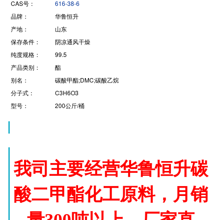
CAS号：
616-38-6
品牌：
华鲁恒升
产地：
山东
保存条件：
阴凉通风干燥
纯度规格：
99.5
产品类别：
酯
别名：
碳酸甲酯;DMC;碳酸乙烷
分子式：
C3H6O3
型号：
200公斤/桶
我司主要经营华鲁恒升碳
酸二甲酯化工
原料，月销
量300吨以上，厂家直