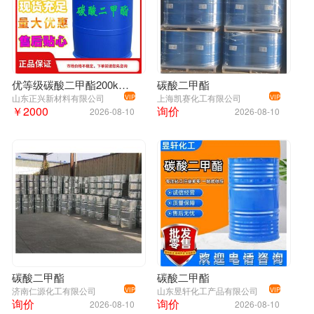
优等级碳酸二甲酯200kg/桶616-38-6DMC羰基化剂 有机溶剂
碳酸二甲酯
山东正兴新材料有限公司
上海凯赛化工有限公司
VIP
VIP
友情告示
￥2000
询价
2026-08-10
2026-08-10
因原料市场行情变化较大，在线价格未能及时
更新，欢迎来电咨询15269160602（微信同电
话）
关于我们
碳酸二甲酯
碳酸二甲酯
济南仁源化工有限公司
山东昱轩化工产品有限公司
VIP
VIP
询价
询价
2026-08-10
2026-08-10