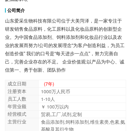
公司简介
山东爱采生物科技有限公司位于大美菏泽，是一家专注于
研发销售食品原料，化工原料以及化妆品原料的创新型企
业。为中国食品添加剂、饲料添加剂和化妆品行业以及农
业的发展而努力!公司的发展理念“为客户创造利益，为员工
创造价值” 我们的口号是“每天进步一点点”，努力完善自
己，完善企业存在的不足。 企业价值观:以产品为中心、诚
信第一、勇于创新、团队协作
成立日期
(7年)
注册资本
1000万人民币
员工人数
1-10人
年营业额
￥ 100万以内
经营模式
贸易,工厂,试剂,定制
主营行业
食品添加剂,饲料添加剂,维生素类,色素,氨
基酸及其衍生物