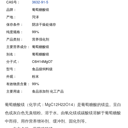
CAS号：
3632-91-5
品牌：
葡萄糖酸镁
产地：
菏泽
保存条件：
阴凉干燥处储存
纯度规格：
99%
产品类别：
营养强化剂
主要营养成分：
葡萄糖酸镁
别名：
葡萄糖酸镁
分子式：
C6H14MgO7
型号：
食品级饲料级
外观：
粉末
有效物质含量：
99%
主要用途：
食品添加剂 化工产品
葡萄糖酸镁（化学式：MgC12H22O14）是葡萄糖酸的镁盐。呈白
色或灰白色无臭细粉。溶于水。由氧化镁或碳酸镁溶解于葡萄糖酸
中而得。用作营养增补剂、缓冲剂、固化剂等。