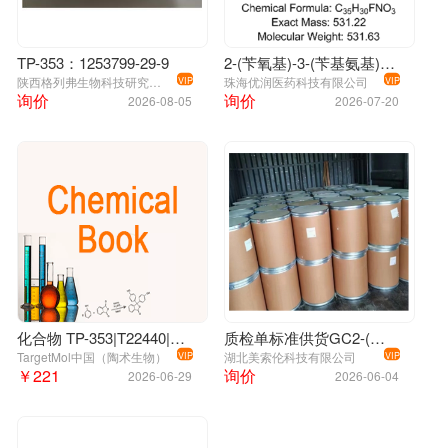
TP-353：1253799-29-9
2-(苄氧基)-3-(苄基氨基)-5-氟-6-甲基苯甲酸
陕西格列弗生物科技研究有限责任公司
珠海优润医药科技有限公司
VIP
VIP
询价
询价
2026-08-05
2026-07-20
化合物 TP-353|T22440|TargetMol
质检单标准供货GC2-(苄氧基)-3-(苄基氨基)-5-氟-6-甲基苯甲酸
TargetMol中国（陶术生物）
湖北美索伦科技有限公司
VIP
VIP
￥221
询价
2026-06-29
2026-06-04