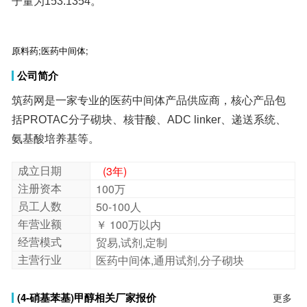
子量为153.1354。
原料药;医药中间体;
公司简介
筑药网是一家专业的医药中间体产品供应商，核心产品包
括PROTAC分子砌块、核苷酸、ADC linker、递送系统、
氨基酸培养基等。
成立日期
(3年)
注册资本
100万
员工人数
50-100人
年营业额
￥ 100万以内
经营模式
贸易,试剂,定制
主营行业
医药中间体,通用试剂,分子砌块
(4-硝基苯基)甲醇相关厂家报价
更多