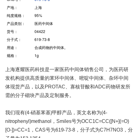
产地：
上海
纯度规格：
95%
产品类别：
医药中间体
货号：
04422
分子式：
619-73-8
用途：
合成药物的中间体。
规格：
1g
上海逐耀医药科技是一家医药中间体销售公司，为医药研
发机构提供高质量的苯环中间体、嘧啶中间体、杂环中间
体现货产品，以及PROTAC、寡核苷酸和ADC药物研发所
需的分子砌块产品及定制服务。
我们现有(4-硝基苯基)甲醇产品，英文名称为(4-
nitrophenyl)methanol，Smiles号为OCC1C=CC([N+](=O)
[O-])=CC=1，CAS号为619-73-8，分子式为C7H7NO3，分