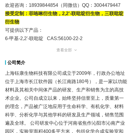
欢迎咨询：18939844854（同微信）QQ：3004479447
接受定制：菲咯啉衍生物，2,2'-联吡啶衍生物，三联吡啶
衍生物
可提供以下产品：
6-甲基-2,2'-联吡啶 CAS:56100-22-2
2,2'-联吡啶-6-甲酸甲酯 CAS:203573-76-6
查看全部
2,2'-联吡啶-6-羧酸 CAS:4392-87-4
公司简介
2,2-联吡啶-6-甲醛 CAS:134296-07-4
6-乙烯基-2,2'-联吡啶 CAS:79964-37-7
上海钰康生物科技有限公司成立于2009年，行政办公地址
位于上海市长江软件园（长江南路180号），是一家以功能
材料及其相关中间体产品的研发、生产和销售为主的高技
术企业。公司自成立以来，始终坚持信誉至上，质量第一
的理念，产品被广泛地应用于生命科学、有机化学、材料
科学、分析化学与其他学科的研发及生产领域，销售范围
遍及全球。 公司研发中心位于河南省焦作沁阳市沁南产业
园区，实验室面积400多平方米， 包括化学合成实验室和
公斤级实验室， 配备有气相色谱和高效液相色谱等分析测
试设备。公司正在参与筹建4000平方米的生产车间（沁北
化学工业园区）。公司优势产品包括双齿/三齿含氮配体(对
称/不对称取代的2,2’-联吡啶，2,2’:6’,2”-三联吡啶，1,10-菲
咯啉衍生物), 共轭芳烃衍生物(如MOFs骨架材料配体， 共
价有机框架材料（Covalent Organic Frameworks-COFs)),
手性化合物等。 为确保产品质量，公司引进了先进齐全的
分析测试设备，并配以严格的质量管理体系，可以为国内
外客户提供快捷高效的服务。 公司研发团队技术实力雄
厚，经验丰富，人员梯队配备完备，同时和国内多所科研
单位建立了密切的合作，形成了从小试、中试到工业化规
6-氰基-2,2'-联吡啶 CAS:4392-85-2
6-氯-2,2'-联吡啶 CAS:13040-77-2
6-溴-2,2'-联吡啶 CAS:10495-73-5
6,6'-二甲基-2,2'-联吡啶-4,4'-二甲酸二甲酯 CAS:117330-
40-2
6,6'-二甲基-2,2'-联吡啶-4,4'-二甲酸 CAS:144342-49-4
4,4',6,6'-四甲基-2,2'-联吡啶 CAS:4444-27-3