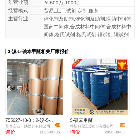
年营业额
￥ 500万-1000万
经营模式
贸易,工厂,试剂,定制,服务
主营行业
催化剂及助剂,催化剂及助剂,医药中间体,
医药中间体,合成材料中间体,合成材料中
间体,格氏试剂,格氏试剂,锂试剂,锂试剂
3-溴-5-碘本甲醚相关厂家报价
755027-18-0；2-溴-5-碘苯甲醚
3-碘苯甲醚
普善实业（陕西）有限公司
特斯科化工(湖北)有限公司
VIP
VIP
询价
询价
2026-08-05
2026-08-03