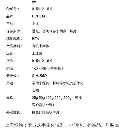
ne
CAS号：
915412-18-9
品牌：
UCHEM
产地：
上海
保存条件：
避光、密闭保存于阴凉干燥处
纯度规格：
97%
产品类别：
有机中间体
级别：
工业级
货号：
915412-18-9
别名：
1-溴-3-碘-5-甲氧基苯
分子式：
C₇H₆BrIO
用途：
常用于医药、材料等领域的前体化
合物
规格：
25g 50g 100g 250g 500g（可按
客户需求分装）
外观性状：
白色的结晶状薄片‌
上海钰康：专业从事生化试剂、中间体、标准品、对照品
的研发和生产。是集开发、生产、销售为一体的高科技化
学试剂公司，致力于技术创新, 竭诚为您服务： 主要提供各
种含有吡啶、咪唑、噻吩等杂环和芳环的精细化工中间体
和通用试剂的分销、非通用试剂定制和研发,主要应用于医
药、农药和光电转换材料的研发和制造。厂家直销，质量