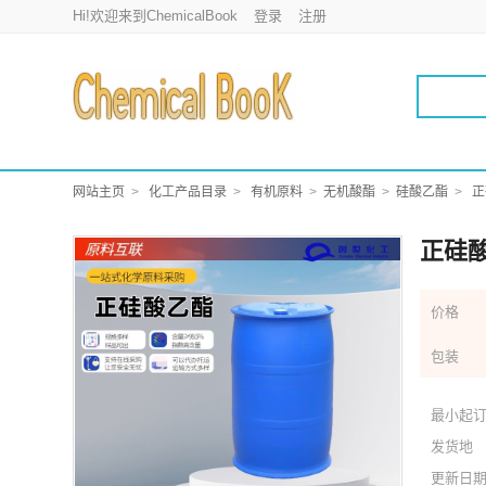
Hi!欢迎来到ChemicalBook
登录
注册
网站主页
化工产品目录
有机原料
无机酸酯
硅酸乙酯
正
正硅酸
价格
包装
最小起
发货地
更新日