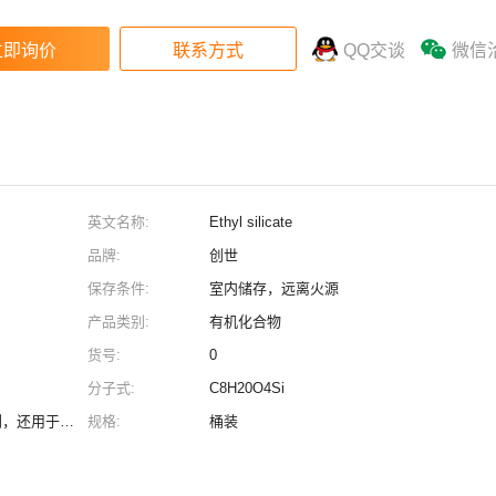
QQ交谈
微信
英文名称:
Ethyl silicate
品牌:
创世
保存条件:
室内储存，远离火源
产品类别:
有机化合物
货号:
0
分子式:
C8H20O4Si
主要用作电器绝缘材料、涂料、光学玻璃处理剂，还用于有机合成
规格:
桶装