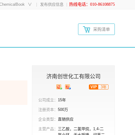
hemicalBook
∨
发布供应信息
热线电话：010-86108875
采购清单
济南创世化工有限公司
VIP
3年
公司成立：
15年
注册资本：
500万
企业类型：
直销供应
主营产品：
三乙胺，二氯甲烷，1,4-二
氧六环，无水哌嗪，间苯二