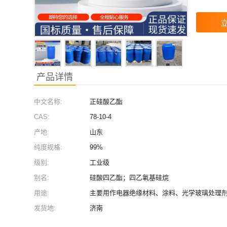
产品详情
中文名称:
正硅酸乙酯
CAS:
78-10-4
产地:
山东
纯度规格:
99%
级别:
工业级
别名:
硅酸四乙酯；四乙氧基硅烷
用途:
发货地:
济南