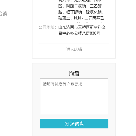
酚，磷酸二氢钠，三乙醇
胺，叔丁醇钠，硫氢化钠，
洽谈
硅藻土，N,N - 二异丙基乙
胺，N - 甲基吗啉，碳酸氢
公司地址：
山东济南市天桥区新材料交
钾，叔戊醇，柠檬酸钾，二
易中心办公楼八层830号
乙二醇单甲醚，2 - 吡咯
酮，丙烯酸叔丁酯，氨水，
二氯乙烷，异丙苯，一水葡
进入店铺
萄糖，间二甲苯，硼酸三甲
酯，甲酰胺，氰化亚铜，磷
酸氢二钾，二环己胺，碳酸
钾，三乙胺盐酸盐，间苯二
询盘
胺，对溴苯胺，乙二胺四乙
酸四钠，吗啉，己二酸，硼
酸，甲酸钠，丙酸甲酯，环
氧丙烷，甲基丙烯酸，N,N -
二乙基羟胺，丙烯酸羟乙
酯，对硝基氯苯，1,2 - 二氯
乙烷，四乙基氯化铵，多乙
烯多胺，甲基四氢苯酐，醋
酸仲丁酯，甲基三甲氧基硅
烷，三甲氧基硅烷，石油