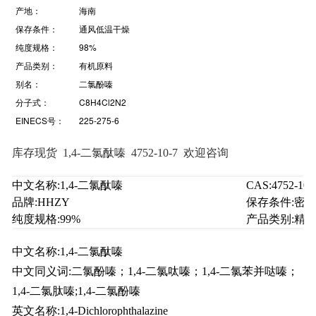
产地：
海南
保存条件：
通风低温干燥
纯度规格：
98%
产品类别：
有机原料
别名：
二氯酚嗪
分子式：
C8H4Cl2N2
EINECS号：
225-275-6
库存现货 1,4-二氯酞嗪 4752-10-7 欢迎咨询
中文名称:
1,4-二氯酞嗪
CAS:
4752-10-
品牌:
HHZY
保存条件:
密
纯度规格:
99%
产品类别:
精
中文名称:1,4-二氯酞嗪
中文同义词:二氯酚嗪；1,4-二氯呔嗪；1,4-二氯苯并哒嗪；
1,4-二氯肽嗪;1,4-二氯酚嗪
英文名称:1,4-Dichlorophthalazine