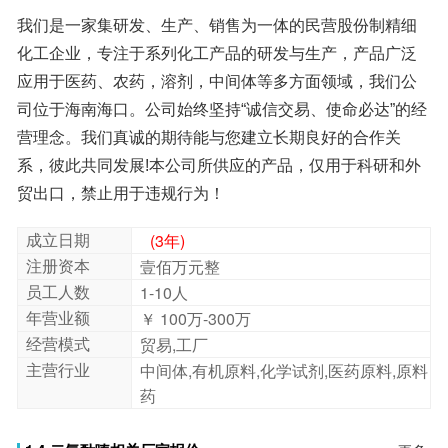
我们是一家集研发、生产、销售为一体的民营股份制精细
化工企业，专注于系列化工产品的研发与生产，产品广泛
应用于医药、农药，溶剂，中间体等多方面领域，我们公
司位于海南海口。公司始终坚持“诚信交易、使命必达”的经
营理念。我们真诚的期待能与您建立长期良好的合作关
系，彼此共同发展!本公司所供应的产品，仅用于科研和外
关于发货：长期合作快递公司：韵达，顺丰快递；合作物
流：德邦物流。可根据客户需求发指定快递或物流。快递
通常3-5天到达，物流正常时间下3-7天到达。
贸出口，禁止用于违规行为！
包装：产品的包装使用25公斤/纸板桶，特殊小量可使用双
层塑料袋或外加真空铝箔袋包装。纸板桶包装也可根据要
成立日期
(3年)
注册资本
壹佰万元整
求换成小包装，方便客户使用。
员工人数
1-10人
注意：本产品仅供科研和出口使用，严禁用于国家法律法
年营业额
￥ 100万-300万
规禁止的用途。
经营模式
贸易,工厂
主营行业
中间体,有机原料,化学试剂,医药原料,原料
药
1,4-二氯酞嗪 ;1,4-Dichlorophthalaz;4752-10-7;98%;二氯酚嗪;