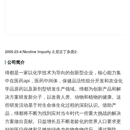
2055-23-4;Nicotine Impurity 2;尼古丁杂质2;
公司简介
缔都是一家以化学技术为导向的创新型企业，核心能力集
中在医药api，医药中间体，保健品活性组分开发和农业化
学品原药以及新剂型研发生产领域。缔都为创新产品和解
决方案研发新分子，以改善人类、动物和植物的健康。这
些研发活动基于对生命体生化过程的深刻认识。借助产
品，缔都将不断为找到应对当今时代一些重大挑战的解决
方案做出贡献。日益增长且不断老龄化的世界人口要求更
好的医疗保健和足够的绿色农作物食物供应。通过预防、
缓解和治疗疾病，缔都不断改善人类的生活品质。缔都作
为一家致力于用化学科技来改善人类健康，维护动物保
健，和提高全球农作物产率和食品质量的科技创新性企