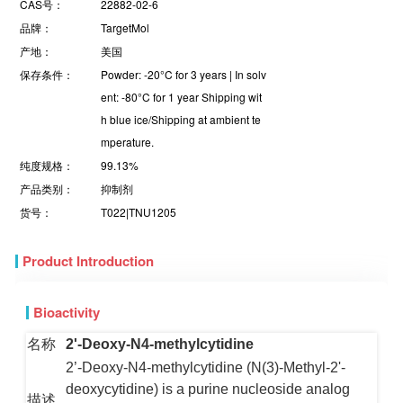
CAS号：
22882-02-6
品牌：
TargetMol
产地：
美国
保存条件：
Powder: -20°C for 3 years | In solv
ent: -80°C for 1 year Shipping wit
h blue ice/Shipping at ambient te
mperature.
纯度规格：
99.13%
产品类别：
抑制剂
货号：
T022|TNU1205
Product Introduction
Bioactivity
名称
2'-Deoxy-N4-methylcytidine
2’-Deoxy-N4-methylcytidine (N(3)-Methyl-2'-
deoxycytidine) is a purine nucleoside analog
with potential antitumor activity for the study of
描述