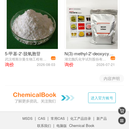
5-甲基-2'-脱氧胞苷
N(3)-methyl-2'-deoxycytidine—22882-02-6
武汉维斯尔曼生物工程有限公司
湖北魏氏化学试剂股份有限公司
VIP
VIP
询价
询价
2026-08-03
2026-07-21
内容声明
进入官方账号
|
|
|
|
MSDS
CAS
常用CAS
化工产品目录
新产品
|
Chemical Book
联系我们
电脑版