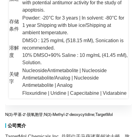
apoptosis.
Powder: -20°C for 3 years | In solvent: -80°C for
1 year Shipping with blue ice/Shipping at
存储
条件
ambient temperature.
DMSO : 125 mg/mL (518.15 mM), Sonication is
溶解
recommended.
度
10% DMSO+90% Saline : 10 mg/mL (41.45 mM),
Solution.
NucleosideAntimetabolite | Nucleoside
Antimetabolite/Analog | Nucleoside
关键
字
Antimetabolite | Analog
Floxuridine | Uridine | Capecitabine | Vidarabine
| 5-Fluorouracil | 5-BrdU | 6-Mercaptopurine |
Adenosine 5'-monophosphate disodium salt |
Stavudine | Adenosine | 8-Bromoguanosine |
相关
产品
N(3)-甲基-2'-脱氧胞苷;N(3)-Methyl-2'-deoxycytidine;TargetMol
Cytarabine
公司简介
核苷类化合物库 | 经典已知活性库 | 抗癌活性化合
物库 | 抗癌化合物库 | 已知活性化合物库 | 细胞周
期化合物库 | 细胞凋亡化合物库 | 抗衰老化合物库
TargetMol Chemicals Inc. 总部位于马萨诸塞州波士顿，致
力于为全球生化领域科学家的研究提供专业的产品和服
务。TargetMol?品牌的客户群分布于40多个国家和地区，
已发展成为全球知名的化合物库和小分子化合物研究供应
商。 TargetMol?可提供160多种满足不同需求的化合物库，
以及多种类型的生化试剂产品，包括12000多种抑制剂、
16000多种天然产物和各类多肽、抗体、生命科学试剂盒
等，此外，我们还建设有CADD（计算机辅助药物设计）
研究中心、药理实验室、药化合成平台三大技术中心，全
方位满足客户的定制需求。 凭借我们优质的产品和服务、
快速高效的全球供应链和专业的技术支持，我们将有效帮