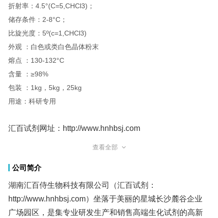
折射率：4.5°(C=5,CHCl3)；
储存条件：2-8°C；
比旋光度：5º(c=1,CHCl3)
外观 ：白色或类白色晶体粉末
熔点 ：130-132°C
含量 ：≥98%
包装 ：1kg，5kg，25kg
用途：科研专用
汇百试剂网址：http://www.hnhbsj.com
查看全部
β-D-葡萄糖五乙酸酯；604-69-3；汇百试剂
公司简介
湖南汇百侍生物科技有限公司（汇百试剂：
http://www.hnhbsj.com）坐落于美丽的星城长沙麓谷企业
广场园区，是集专业研发生产和销售高端生化试剂的高新
企业，公司技术力量雄厚，与多个高校、科研机构建立了
广泛合作。自成立以来，公司的产品已经大量出口到美
国、欧洲、日本等国家和地区，客户包括国内外知名公
司、大学、研究机构、试剂公司等。 我司主营IPTG、
ONPG、PNPG、DTT、X-GAL 等糖苷系列；TRIS缓冲液
系列；ABTS,碘代乙酰胺，PMSF,G-418硫酸盐等高端生化
试剂，产品质量均达到国内外先进水平。产品包装规格多
样，可为您提供从毫克到公斤不同规格的包装，并提供详
细的技术资料，可以满足您从科研到商业生产不同发展阶