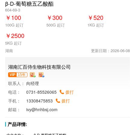
β-D-葡萄糖五乙酸酯
604-69-3
￥
100
￥
300
￥
520
100G 起订
500G 起订
1KG 起订
￥
2500
5KG 起订
湖南
更新日期：2026-06-08
湖南汇百侍生物科技有限公司
VIP
15年
联系人：
向经理
电话：
0731-85526065
拨打
手机：
13308475853
拨打
邮箱：
ivy@hnhbsj.com
产品详情:
中文名称：
β-D-葡萄糖五乙酸酯