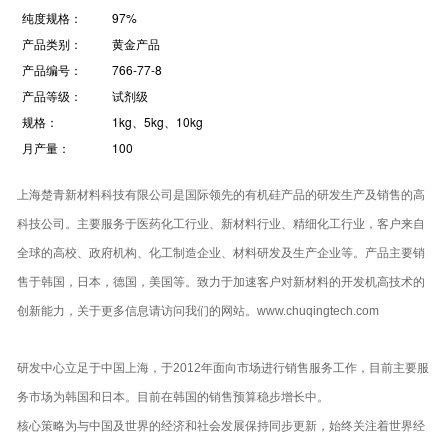
纯度规格：
97%
产品类别：
黄金产品
产品编号：
766-77-8
产品等级：
试剂级
规格：
1kg、5kg、10kg
月产量：
100
上海楚青新材料科技有限公司是国际领先的有机硅产品的研发生产及销售的高
科技公司。主要服务于医药化工行业、新材料行业、精细化工行业，客户来自
全球的高校、政府机构、化工制造企业、材料研发及生产企业等。产品主要销
售于韩国，日本，德国，美国等。致力于加速客户对新材料的开发机高技术的
创新能力，关于更多信息请访问我们的网站。www.chuqingtech.com
研发中心立足于中国上海，于2012年面向市场进行销售服务工作，目前主要服
务市场为韩国和日本。目前在韩国的销售预算稳步增长中。
核心策略为与中国及世界的经济和社会发展保持同步更新，始终关注着世界经
济的发展，并与政府各有关部门保持着密切的联系，及时了解市场的需要。在
当前的规划中，明确了当前所面临的挑战，如环境问题、能源问题、公共卫生