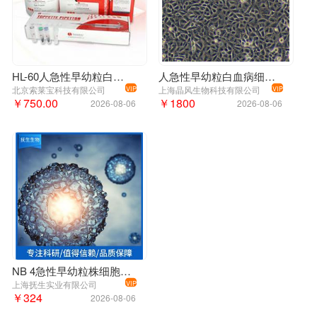
HL-60人急性早幼粒白血病细胞
人急性早幼粒白血病细胞NB4，ATCC来源
北京索莱宝科技有限公司
上海晶风生物科技有限公司
VIP
VIP
￥750.00
￥1800
2026-08-06
2026-08-06
NB 4急性早幼粒株细胞专用培养基
冻时细胞应处于对数期。
上海抚生实业有限公司
VIP
￥324
TE-5细胞系；细胞传代方法：消化3-5分钟。1：2。3天内
可长满；细胞形态特性：上皮样；细胞生长特性：贴壁生
2026-08-06