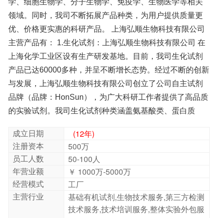
HCC70细胞系；细胞传代方法：1：4-1：6传代；每周换
液2-3次；细胞形态特性：上皮样；细胞生长特性：贴壁生
长；细胞背景资料：详见相关文献介绍
NCI-H774[H774]细胞系；细胞传代方法：1：2-1：3传
代；每周换液2-3次；细胞形态特性：详见细胞说明书；细
胞生长特性：贴壁或悬浮，详见细胞说明书部分；细胞背
景资料：详见相关文献介绍
Changliver细胞系；细胞传代方法：消化3-5分钟。1：2。
3天内可长满；细胞形态特性：上皮细胞样；细胞生长特
性：贴壁生长；细胞背景资料：张氏肝细胞1954年从非恶
性的人体组织中建立。广泛应用于病毒学、生化和恶性肿
的实验试剂。我司生化试剂种类涵盖氨基酸类、蛋白质
成立日期
(12年)
注册资本
500万
员工人数
50-100人
瘤相关的转移研究。
年营业额
￥ 1000万-5000万
BT细胞系；细胞传代方法：1：2-1：3传代；每周换液2-3
次；细胞形态特性：详见细胞说明书；细胞生长特性：贴
经营模式
工厂
主营行业
基础有机试剂,生物技术服务,第三方检测
技术服务,技术培训服务,整体实验外包服
壁；细胞背景资料：鼻甲；自发永生；Holstein
U-937细胞系；细胞传代方法：维持细胞浓度在1×105-
2×106/ml；根据细胞浓度3-4换液1次；细胞形态特性：单
核细胞；细胞生长特性：悬浮生长；细胞背景资料：该细
胞是由NilssonK实验室于1974年从一名37岁的患有恶性组
织细胞性淋巴瘤的白人男性的胸水中分离建立的。1979年
来的研究显示该细胞在人混合淋巴细胞培养物上清、佛波
酯、VitD3、γ-IFN、TNF和维A酸的诱导下可以向终末单核
细胞分化。该细胞不合成免疫球蛋白，EBV阴性；可产生
溶菌酶、β-2-微球蛋白，受PMA刺激后可产生TNF-α；表达
C3R；可作转染宿主；表达Fas，对TNF和抗Fas的抗体敏