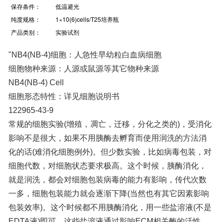
保存条件：
低温避光
纯度规格：
1×10(6)cells/T25培养瓶
产品类别：
实验试剂
"NB4(NB-4)细胞：人急性早幼粒白血病细胞
细胞物种来源：人源或鼠源等其它物种来源
NB4(NB-4) Cell
细胞形态特性：详见细胞说明书
122965-43-9
常规的细胞实验(增殖，凋亡，迁移，分化之类的)，受消化
影响不是很大，如果不用胰酶去孵育而使用润洗的方法消
化的话(难消化细胞例外)。但少数实验，比如病毒包装，对
细胞代数，对细胞状态要求极高。这个时候，胰酶消化，
就是润洗，都会对细胞包装病毒的能力有影响，传代次数
一多，细胞包装能力就会逐渐下降(当然也有其它因素影响
包装效率)。这个时候都不用胰酶消化，用一些盐溶液(不是
EDTA液)即可。这些盐溶液通过影响ECM相关酶的活性，
来使得细胞脱离基质附着表面，但不切割任何蛋白；EDTA
的作用。许多人不用胰酶，只用EDTA，或者用
trypsin/EDTA联合作用。这里要明白，trypsin切割ECM的
一些负责粘连和附着的蛋白，而EDTA通过螯合Ca离子，
作用于Integrin的活性，所以EDTA的作用更加温和。有的
人在trypsin里添加一些EDTA，或者对付特别难消化的细
胞，添加多一些EDTA，就是这个道理。一般不要试图延长
消化时间(如果10min还消化不彻底的话)，而应该想其它办
法；PBS洗涤。消化之前用PBS洗涤，是常见的操作，因
为Serum含有抑制trypsin的蛋白。但这里面也有学问可以
讲，对于一些难消化细胞，那么可以配制不含Ca，Mg离子
的PBS，因为这些离子也会抑制trypsin的活性。但对于绝
大部分胰酶或者EDTA溶液润洗即可消化的细胞，不需要配