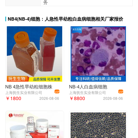
务
NB4(NB-4)细胞：人急性早幼粒白血病细胞相关厂家报价
感。
NB 4急性早幼粒细胞株
NB-4人白血病细胞
上海抚生实业有限公司
上海抚生实业有限公司
VIP
VIP
解冻细胞常见实验问题分析及推荐解决方法：在解冻冻存
细胞时，发现会出现存活率低、大量细胞碎片及生长缓慢
等问题，究竟是什么原因导致，我们该怎么进行解决？以
下是国内外细胞培养专家针对解冻细胞实验问题，总结的
一些解决方案！出现低存活率的可能原因及推荐解决方案
如下：1)解冻过程中细胞裂解，推荐的解决方案：可预期到
一定量的细胞死亡，因此细胞的浓度应足够高，考虑到这
一损失。起始浓度为1*10(6)至1*10(7)细胞/毫升；2)解冻过
程中的问题，推荐的解决方案：在-70℃至-80℃下保存冷冻
的培养物，保存时间为1-5天，但这不是保存的方法。在
37℃充分解冻后应立即开始培养；3)对冷冻液过敏，推荐
的解决方案：A.完全或部分更换培养基，减少培养基中冷
冻液的量。在24小时后更换培养液体可全部去除冷冻液。
B.留出更多时间供培养物恢复。有时细胞需要几周时间才
能形成单层或密集的悬浮物，取决于冷冻时细胞的年龄或
传代次数或在生长阶段中的位置。冷冻的条件在对数期；4)
被冷冻的原种细胞的年龄或冷冻时培养物的年龄，推荐的
解决方案：解冻最近冷冻的细胞。细胞处于冷冻状态的时
间越长，存活率越低。检查冷冻细胞的时间和方法。在冷
￥1800
￥8800
2026-08-06
2026-08-06