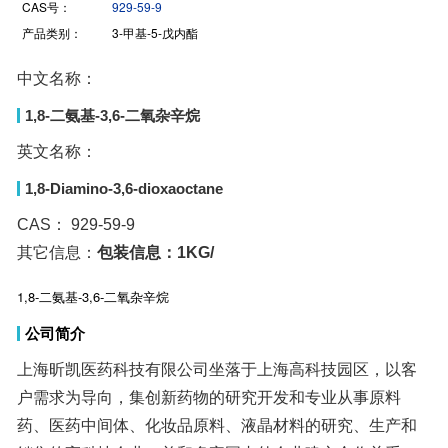
CAS号：
929-59-9
产品类别：
3-甲基-5-戊内酯
中文名称：
1,8-二氨基-3,6-二氧杂辛烷
英文名称：
1,8-Diamino-3,6-dioxaoctane
CAS：
929-59-9
其它信息：
包装信息：1KG/
1,8-二氨基-3,6-二氧杂辛烷
公司简介
上海昕凯医药科技有限公司坐落于上海高科技园区，以客
户需求为导向，集创新药物的研究开发和专业从事原料
药、医药中间体、化妆品原料、液晶材料的研究、生产和
销售的高科技企业。并和多家国内外企业建立合作关系，
具有了良好的企业声誉。 公司技术人员均为博士、硕士及
本科以上学历的专业人士，擅长药物及化工中间体工艺路
线设计、合成、工艺优化以及药物新剂型的研究。公司配
备了各种先进的HPLC、GC检测仪器及有机合成试验设
备。能满足从毫克级到公斤级各种试验的需要，公司和有
关企业合作，在江苏、浙江等地建立了自己的生产基地，
可以为客户提供从小试、中试直至大生产服务。 “昕凯”一直
坚持新产品、新技术的研究与开发，始终把客户的需求放
在第一位，以客户满意为己任，并给客户提供专业服务，