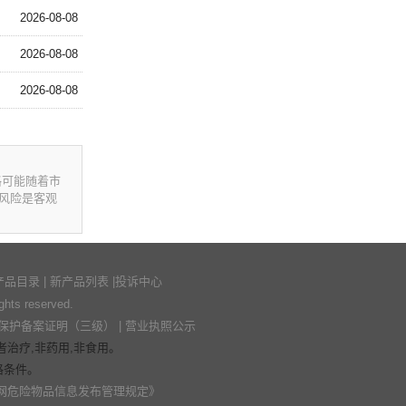
2026-08-08
2026-08-08
2026-08-08
格可能随着市
风险是客观
产品目录
|
新产品列表
|
投诉中心
s reserved.
保护备案证明（三级）
|
营业执照公示
治疗,非药用,非食用。
格条件。
网危险物品信息发布管理规定》