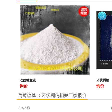
浓馥香兰素
环状糊精
询价
询价
葡萄糖基-β-环状糊精相关厂家报价
产品名称