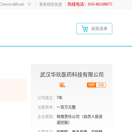
hemicalBook
∨
发布供应信息
热线电话：010-86108875
采购清单
武汉华玖医药科技有限公司
VIP
6年
公司成立：
7年
注册资本：
一百万元整
企业类型：
有限责任公司（自然人投资
或控股）
主营产品：
肌酸酐、美洛昔康、月桂酰