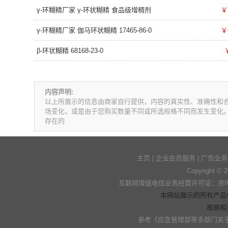
γ-环糊精厂家 γ-环状糊精 食品级增稠剂
￥
γ-环糊精厂家 伽马环状糊精 17465-86-0
￥
β-环状糊精 68168-23-0
内容声明:
以上所展示的信息由商家自行提供，内容的真实性、准确性和
场变化，或是由于您购买数量不同或所选规格不同而发生变化
存在的
主页
|
企业会员服务
|
广告业务
Copyright © 
互联网增值电信业务经营许可证：京ICP
本网站展示的所有产品
根据相
参考
《应急管理部等多部门关于加