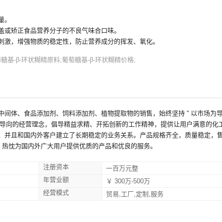
量。
盖或矫正食品营养分子的不良气味合口味。
刺激，增强物质的稳定性，防止营养成分的挥发、氧化。
糖基-β-环状糊精原料;葡萄糖基-β-环状糊精价格;
间体、食品添加剂、饲料添加剂、植物提取物的销售，始终坚持 “ 以市场为
客为导向的经营理念，倡导精益求精、开拓创新的工作精神，提供让用户满意的化
，并且和国内外客户建立了长期稳定的业务关系。产品规格齐全，质量稳定，
，热忱为国内外广大用户提供优质的产品和优良的服务。
注册资本
一百万元整
年营业额
￥ 300万-500万
经营模式
贸易,工厂,定制,服务