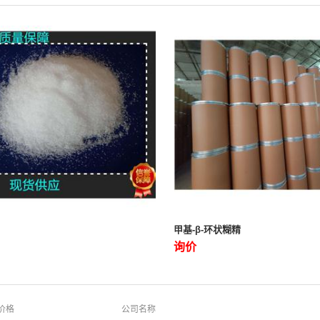
甲基-β-环状糊精
询价
价格
公司名称