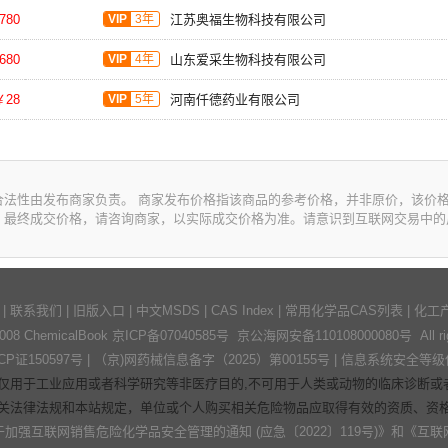
780
VIP
3年
江苏奥福生物科技有限公司
680
VIP
4年
山东爱采生物科技有限公司
￥28
VIP
5年
河南仟德药业有限公司
合法性由发布商家负责。 商家发布价格指该商品的参考价格，并非原价，该价
。最终成交价格，请咨询商家，以实际成交价格为准。请意识到互联网交易中的
|
联系我们
|
旧版入口
|
中文MSDS
|
CAS Index
|
常用化学品CAS列表
|
化工
2008 ChemicalBook
京ICP备07040585号
京公海网安备110108000080号 All right
证150597号
| （京)网药械信息备字（2025）第00155号 |
信息系统安全等级
仅用于工业应用或者科学研究等非医疗目的,不可用于人类或动物的临床诊断或者
关法律法规和本站规定，单位或个人购买相关危险物品应取得有效的资质、资
强互联网销售危险化学品安全管理的通知 (应急〔2022〕119号)》
和
《互联