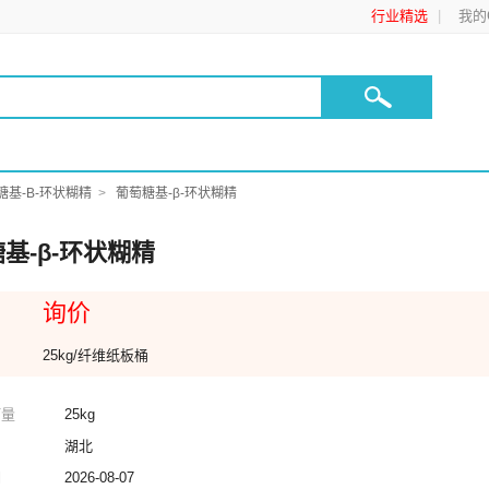
行业精选
我的C
糖基-Β-环状糊精
葡萄糖基-β-环状糊精
基-β-环状糊精
询价
25kg/纤维纸板桶
订量
25kg
湖北
期
2026-08-07