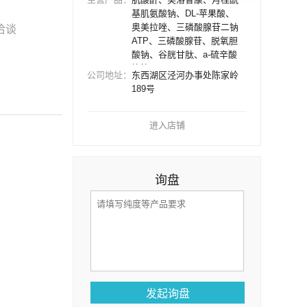
基肌氨酸钠、DL-苹果酸、
奥美拉唑、三磷酸腺苷二钠
洽谈
ATP、三磷酸腺苷、脱氧胆
酸钠、谷胱甘肽、a-硫辛酸
等等
公司地址：
东西湖区泾河办事处陈家岭
189号
进入店铺
询盘