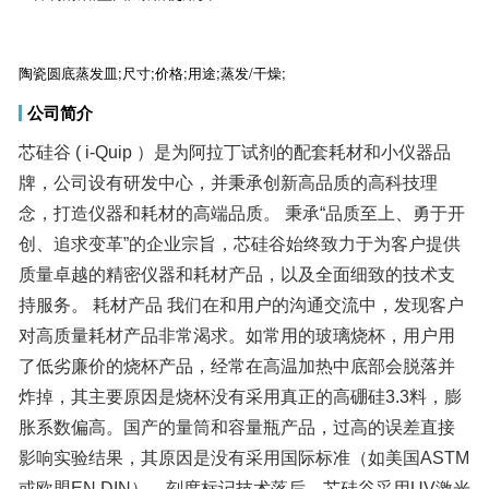
陶瓷圆底蒸发皿;尺寸;价格;用途;蒸发/干燥;
公司简介
芯硅谷 ( i-Quip ）是为阿拉丁试剂的配套耗材和小仪器品
牌，公司设有研发中心，并秉承创新高品质的高科技理
念，打造仪器和耗材的高端品质。 秉承“品质至上、勇于开
创、追求变革”的企业宗旨，芯硅谷始终致力于为客户提供
质量卓越的精密仪器和耗材产品，以及全面细致的技术支
持服务。 耗材产品 我们在和用户的沟通交流中，发现客户
对高质量耗材产品非常渴求。如常用的玻璃烧杯，用户用
了低劣廉价的烧杯产品，经常在高温加热中底部会脱落并
炸掉，其主要原因是烧杯没有采用真正的高硼硅3.3料，膨
胀系数偏高。国产的量筒和容量瓶产品，过高的误差直接
影响实验结果，其原因是没有采用国际标准（如美国ASTM
或欧盟EN.DIN），刻度标记技术落后。芯硅谷采用UV激光
新专利技术，使误差到达小数点后三位。 仪器产品 “芯硅
谷”是以开发世界一流质量的产品为己任，组织全球资源，
打造全球顶尖的耗材和仪器类产品。芯硅谷电子天平采用
用户友好的操作界面和高质量的新标准。我们可以提供现
有分析天平具有的最高分辨率、明亮的触摸显示屏、智能
化用户操作指导以及无需用手接触的红外防风罩控制功
能，使称量更快速、操作更简便、更有趣味。我们使用ISO
17025质量认证的校准实验室进行校准，并得到欧盟CE认
证。我们的超声波清洗机全部获得欧盟CE认证。 无论您需
要pH、ORP、离子浓度、电导率还是溶解氧测量，芯硅谷