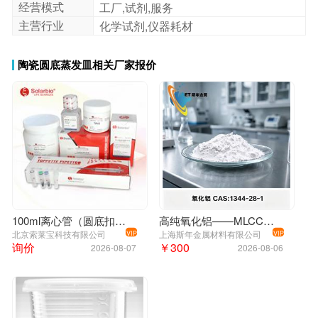
经营模式
工厂,试剂,服务
主营行业
化学试剂,仪器耗材
陶瓷圆底蒸发皿相关厂家报价
100ml离心管（圆底扣盖）国产
高纯氧化铝——MLCC电子陶瓷/蓝宝石衬底/先进陶瓷/催化剂载体专用
北京索莱宝科技有限公司
上海斯年金属材料有限公司
VIP
VIP
询价
￥300
2026-08-07
2026-08-06