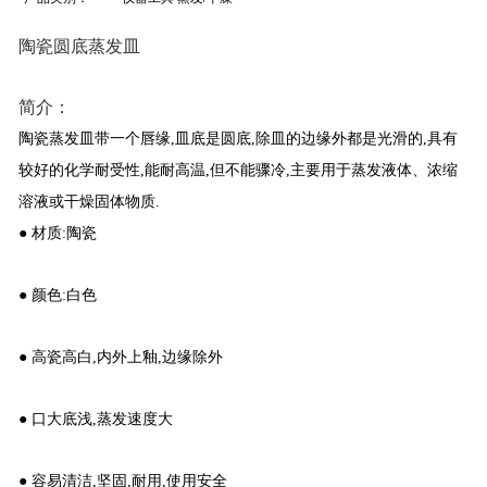
陶瓷圆底蒸发皿
简介：
陶瓷蒸发皿带一个唇缘,皿底是圆底,除皿的边缘外都是光滑的,具有
较好的化学耐受性,能耐高温,但不能骤冷,主要用于蒸发液体、浓缩
溶液或干燥固体物质.
● 材质:陶瓷
● 颜色:白色
● 高瓷高白,内外上釉,边缘除外
● 口大底浅,蒸发速度大
● 容易清洁,坚固,耐用,使用安全