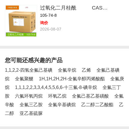
过氧化二月桂酰 CAS：105-74-8
105-74-8
询价
2026-08-07
您可能还感兴趣的产品
1,1,2,2-四氢全氟己基碘
全氟辛烷
乙烯
全氟己基碘
烷
全氟聚醚
1H,1H,2H,2H-全氟辛醇丙烯酸酯
全氟庚
烷
1,1,1,2,2,3,3,4,4,5,5,6,6-十三氟-8-碘辛烷
全氟三丁
胺
六氟环氧丙烷
环氧乙烷
全氟己基乙基磺酸
全氟
辛酸
全氟三乙胺
全氟辛基碘烷
乙二醇二乙酸酯
乙
二醇
亚乙基硫脲