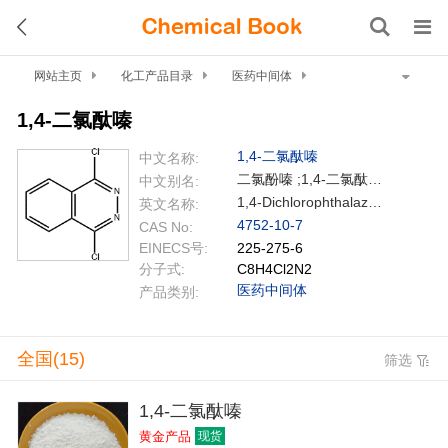
网站主页
化工产品目录
医药中间体
杂环化合物
1,4-二氯酞嗪
1,4-二氯酞嗪
1,4-二氯酞嗪
中文名称:
二氯酚嗪 ;1,4-二氯酞嗪;1,4-二氯呔嗪;1,4-二氯苯并哒嗪/1,4-二氯酞嗪;1,4-二氯肽嗪;1,4-二氯酚嗪;1, 4-二氯肽氰;1,4-二氯钛嗪
中文别名:
1,4-Dichlorophthalazine
英文名称:
4752-10-7
CAS No:
EINECS号:
225-275-6
分子式:
C8H4Cl2N2
医药中间体
产品类别:
全国(15)
筛选
1,4-二氯酞嗪
黄金产品
现货