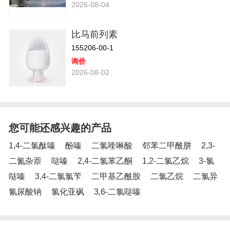
2026-08-04
比马前列素
155206-00-1
询价
2026-08-02
您可能还感兴趣的产品
1,4-二氯酞嗪
酚嗪
二氯喹啉酸
邻苯二甲酰肼
2,3-
二氮杂萘
哒嗪
2,4-二氯苯乙酮
1,2-二氯乙烷
3-氯
哒嗪
3,4-二氯氯苄
二甲基乙酰胺
二氯乙烷
二氯异
氰尿酸钠
氯化亚砜
3,6-二氯哒嗪