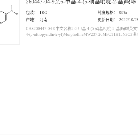
260447-04-9,2,6-甲基-4-(5-硝基吡啶-2-基)吗啉
包装：
1KG
纯度规格：
99%
产地：
河南
更新日期：
2022/10/2
CAS260447-04-9中文名称2,6-甲基-4-(5-硝基吡啶-2-基)吗啉英文名称
4-(5-nitropyridin-2-yl)MorpholineMW237.26MFC11H15N3O3沸
°C(Predicted)密度1.199±0.06 g/cm3(Predicted)酸度系数(pKa)1.56±
存条件I...