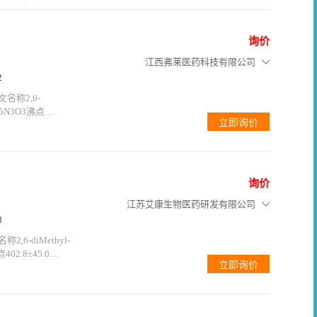
物理化学性质沸点
询价
江西弗莱医药科技有限公司
2
文名称2,6-
1H15N3O3沸点
系数
询价
江苏艾康生物医药研发有限公司
8
2,6-diMethyl-
点402.8±45.0
0.24(Predicted)储