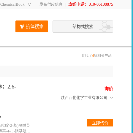
hemicalBook
∨
发布供应信息
热线电话：010-86108875
抗体搜索
结构式搜索
共找了
4
条相关产品
啉；2,6-
询价
陕西西化化学工业有限公司
9
硝基吡啶-2-基)吗啉英
,6-甲基-4-(5-硝基吡