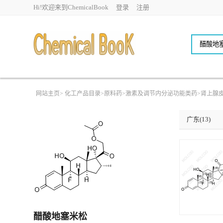
Hi!欢迎来到ChemicalBook
登录
注册
网站主页
>
化工产品目录
>
原料药
>
激素及调节内分泌功能类药
>
肾上腺
广东(13)
醋酸地塞米松