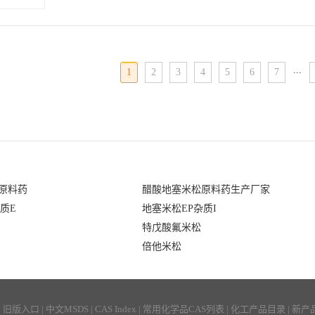
点：238-240℃沸点：579.4℃ at 760 mmHg闪点：304.2℃折射率：8
Dioxan...
...
1
2
3
4
5
6
7
原料药
醋酸地塞米松原料药生产厂家
质E
地塞米松EP杂质I
特戊酸氟米松
倍他米松
|
旧版入口
|
中文MSDS
|
CAS Index
|
常用化学品CAS列表
|
化工产品目录
|
新产