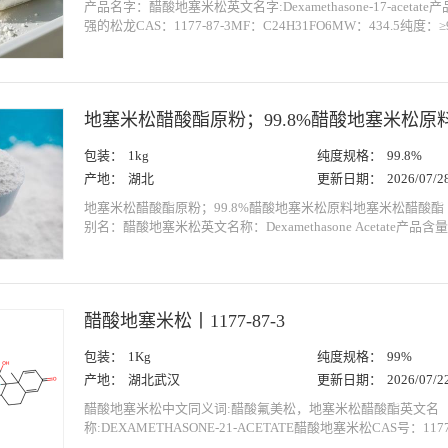
产品名字：醋酸地塞米松英文名字:Dexamethasone-17-aceta
强的松龙CAS：1177-87-3MF：C24H31FO6MW：434.5纯度：
5g；10g储存条件：置于暗处、惰性气氛、2-8°C保存用途：
敏，用于皮炎、过敏、自身免疫性炎症等病症。关于包装：特殊
料袋或外加真空铝箔袋包装。铝箔袋袋包装也可根据要...
地塞米松醋酸酯原粉；99.8%醋酸地塞米松原
包装：
1kg
纯度规格：
99.8%
产地：
湖北
更新日期：
2026/07/2
地塞米松醋酸酯原粉；99.8%醋酸地塞米松原料地塞米松醋酸
别名：醋酸地塞米松英文名称：Dexamethasone Acetate产品含量
C24H31FO6CAS编号: 1177-87-3地塞米松醋酸酯生产厂家
限公司联系人：李经理电话：13554337556微信：13554337
色至几乎白色的结晶性粉末。溶解度：极微溶...
醋酸地塞米松丨1177-87-3
包装：
1Kg
纯度规格：
99%
产地：
湖北武汉
更新日期：
2026/07/2
醋酸地塞米松中文同义词:醋酸氟美松，地塞米松醋酸酯英文名
称:DEXAMETHASONE-21-ACETATE醋酸地塞米松CAS号：1177-87
3EINECS号：214-646-8分子式：C24H31FO6分子量：434.4977