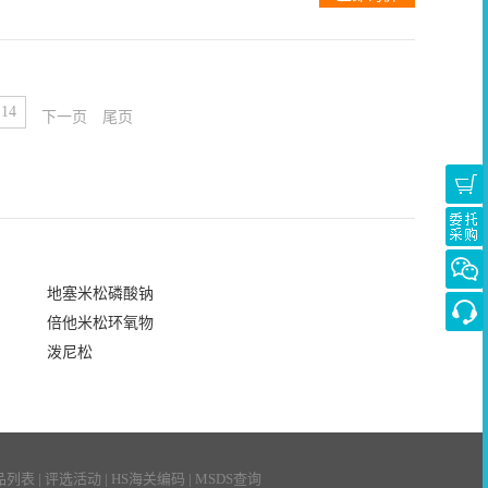
7 ° (C=1,
14
下一页
尾页
地塞米松磷酸钠
倍他米松环氧物
泼尼松
品列表
|
评选活动
|
HS海关编码
|
MSDS查询