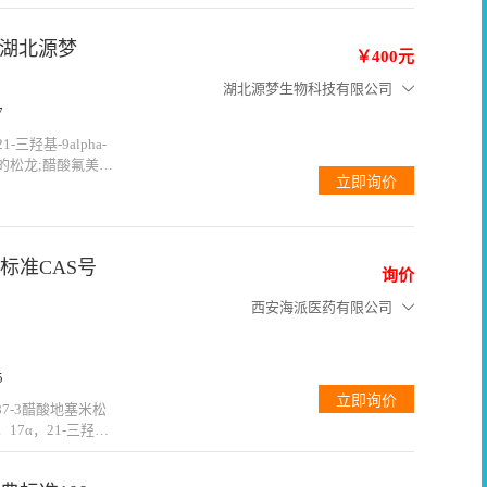
，湖北源梦
￥400元
湖北源梦生物科技有限公司
7
-三羟基-9alpha-
甲强的松龙;醋酸氟美
1-乙酸酯;醋酸9Α-
77-87-...
标准CAS号
询价
西安海派医药有限公司
5
7-3醋酸地塞米松
含C24H31FO6应