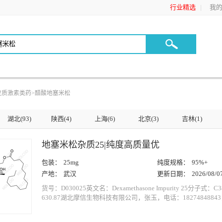
行业精选
我的C
皮质激素类药
>
醋酸地塞米松
湖北(93)
陕西(4)
上海(6)
北京(3)
吉林(1)
地塞米松杂质25|纯度高质量优
包装：
25mg
纯度规格：
95%+
产地：
武汉
更新日期：
2026/08/0
货号：D030025英文名：Dexamethasone Impurity 25分子式：
630.87湖北摩信生物科技有限公司，张玉，电话：18274848843，Q
公司专注于为医药研发单位提供新药及仿制药注册申报用化学产
标准品、药物杂质对照品、化学试剂、原研参比制剂一次性进口