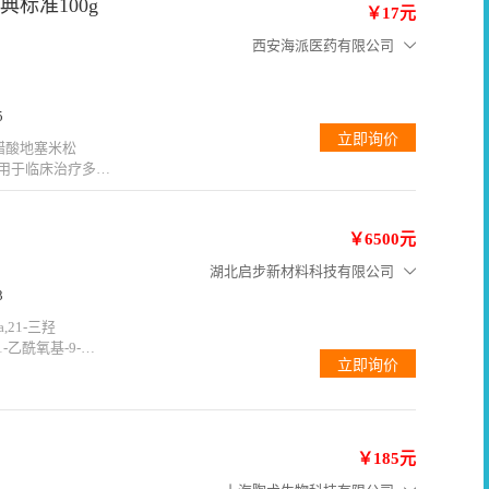
标准100g
￥17元
西安海派医药有限公司
5
醋酸地塞米松
广泛用于临床治疗多种
在减少炎症反应、
塞米松的质量标准
典质量标准药典质
￥6500元
湖北启步新材料科技有限公司
3
a,21-三羟
1-乙酰氧基-9-
,21-三羟基-16-甲基
...
￥185元