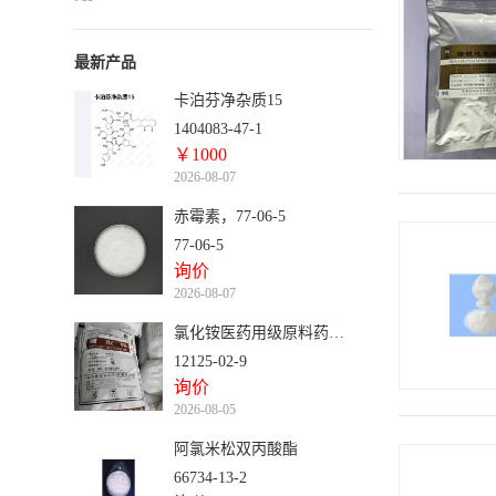
性疾病。如结缔组织病，严重的支气管哮喘，
皮炎等过敏性疾病，溃疡性结肠炎，急性白血
病，恶性淋巴瘤等。醋酸地塞米松乳膏，适应
最新产品
症为主要用于过敏性和自身免疫性炎症性疾
病。如局限性瘙痒症、神经性皮炎、接触性皮
卡泊芬净杂质15
炎、脂溢性皮炎、慢性湿疹等。醋酸地塞米松
1404083-47-1
是激素类药物，可抑制儿童的生长和发育，用
￥1000
药要权衡利弊。
2026-08-07
赤霉素，77-06-5
77-06-5
询价
2026-08-07
氯化铵医药用级原料药CP版药典标准CAS号12125-02-9
12125-02-9
询价
2026-08-05
阿氯米松双丙酸酯
66734-13-2