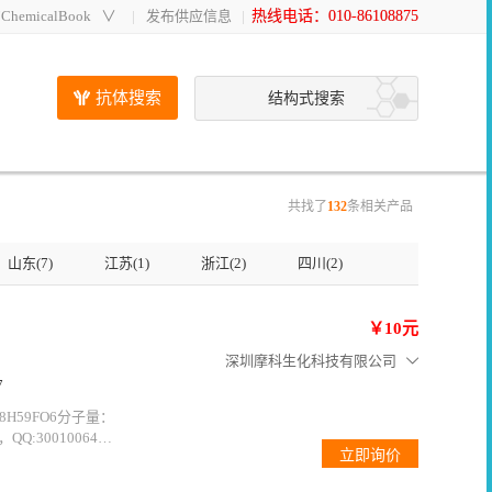
hemicalBook
∨
发布供应信息
热线电话：010-86108875
抗体搜索
结构式搜索
共找了
132
条相关产品
山东(7)
江苏(1)
浙江(2)
四川(2)
￥10元
深圳摩科生化科技有限公司
7
C38H59FO6分子量：
Q:3001006472
品,产品包括药物
,联合实验室开发