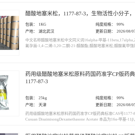
药物及中间体工艺开发与生产,化合物定制合...
醋酸地塞米松，1177-87-3，生物活性小分子
包装：
1KG
纯度规格：
99%
产地：
湖北武汉
更新日期：
2026/08/0
中文名称醋酸地塞米松中文同义词16alpha-甲基-11beta,17alpha,21
氟孕甾-1,4-二烯-3,20-二酮-21-醋酸酯;醋酸地塞米松;醋酸氟
松;醋酸甲氟烯索;地塞米松醋酸酯;9Α-氟-16Α-甲基脱氢皮质甾醇2
氟-16Α-甲基氢化泼尼松英文名称Dexamethasone-17-acetateCAS号11
药用级醋酸地塞米松原料药国药准字CP版药典
1177-87-3
包装：
25kg
纯度规格：
99%
产地：
天津
更新日期：
2026/08/0
药用级醋酸地塞米松原料药国药准字CP版药典标准CAS号1177-8
Cusuan DisaimisongDexamethasone Acetate 本品为16α-甲基-11β，17α，21-三羟
基-9α-氟孕甾-1，4-二烯-3，20-二酮-21-醋酸酯。按干燥品计算，
为97.0%～102.0% 。 【性状】 本品为白色或类白色的结晶或结晶性粉末；无