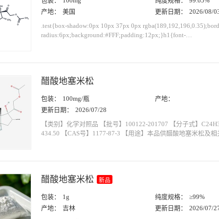
包装：
100mg
纯度规格：
99.65%
产地：
美国
更新日期：
2026/08/0
.test{box-shadow:0px 10px 37px 0px rgba(189,192,196,0.35);bord
radius:6px;background:#FFF;padding:12px;}h1{font-
family:HelveticaNeue,HelveticaNeue;font-weight:bold;font-size:2
height:16px;t...
醋酸地塞米松
包装：
100mg/瓶
产地：
更新日期：
2026/07/28
【类别】化学对照品 【批号】100122-201707 【分子式】C24H31FO6 【分子量】
434.50 【CAS号】1177-87-3 【用途】本品供醋酸地塞米松及相关制剂 HPLC 法鉴
别和含量测定用 及 UV 法含量测定用。 【特性量值】含量以 99.2%计（HPLC
法）；含量以 99.9%计（UV 法...
醋酸地塞米松
新品
包装：
1g
纯度规格：
≥99%
产地：
吉林
更新日期：
2026/07/2