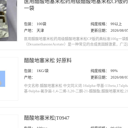
医用醋酸地塞米松药用级醋酸地塞米松CP版药典
臭。...
一袋
包装：
100袋
纯度规格：
99以上
产地：
天津
更新日期：
2026/08/0
医用醋酸地塞米松药用级醋酸地塞米松CP版药典标准100g一袋
（DexamethasoneAcetate）是一种常见的合成类固醇激素，
炎症性疾病和免疫系统相关的疾病。它属于糖皮质激素类药物，
抑制免疫反应、调节代谢等方面具有显著的疗效。药用级醋酸地
醋酸地塞米松 好原料
主要参照药典的相关规定，确保其质量合格、安全有效。一、药
量标准一般由国家药典...
包装：
1KG/袋
纯度规格：
99%
产地：
更新日期：
2026/08/0
中文名称:醋酸地塞米松 中文同义词:16alpha-甲基-11beta,17alph
基-9alpha-氟孕甾-1,4-二烯-3,20-二酮-21-醋酸酯;醋酸地塞米松;2
氟-11β,17-二羟基-16-甲基孕甾-1,4-二烯-3,20-二酮;9-氟-11β,17
孕甾-1,4-二烯-3,20-二酮-21-醋酸酯;醋酸氟甲强的松龙;醋酸氟美松;
醋酸地塞米松|T0947