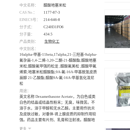
中文名称：
醋酸地塞米松
CAS No.：
1177-87-3
EINECS号：
214-646-8
分子式：
C24H31FO6
分子量：
434.5
产品类别：
生物化工
中文别名：
16alpha-甲基-11beta,17alpha,21-三羟基-9alpha-
氟孕甾-1,4-二烯-3,20-二酮-21-醋酸酯;醋酸地塞
米松;醋酸氟甲强的松龙 ;醋酸氟美松 ;醋酸甲氟
烯索;地塞米松醋酸酯;9Α-氟-16Α-甲基脱氢皮质
甾醇 21-乙酸酯;醋酸9Α-氟-16Α-甲基氢化泼尼
松
用途：
英文名称 Dexamethasone Acetate，为白色或类
白色的结晶或结晶性粉末；无臭，味微苦。不
溶于水，溶于甲醇和无水乙醇。主要用作抗炎
及皮肤过敏，对垂体-肾上腺皮质的抑制作用较
强。药品主要有片剂、乳膏和注射液。醋酸地
塞米松片，适应症为过敏性与自身免疫性炎症
更多