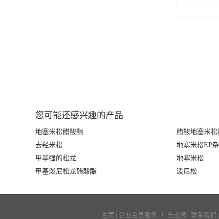
您可能还感兴趣的产品
地塞米松醋酸酯
醋酸地塞米松
去羟米松
地塞米松EP杂
甲基强的松龙
地塞米松
甲基泼尼松龙醋酸酯
泼尼松
主页
|
企业会员服务
|
广告业务
|
联系我们