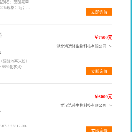
te产品别名：醋酸氟甲
≥99%规格：1g；
糖皮质激素，抗炎抗过
小量可使用双层塑
料
￥7500元
湖北鸿运隆生物科技有限公司
8
酯（醋酸地塞米松）
: 99%化学式:
：湖北鸿运隆生物科技有
556外观：白色或类白
￥6000元
武汉浩荣生物科技有限公司
2
-3 55812-90-
密度：1.3g/cm3熔