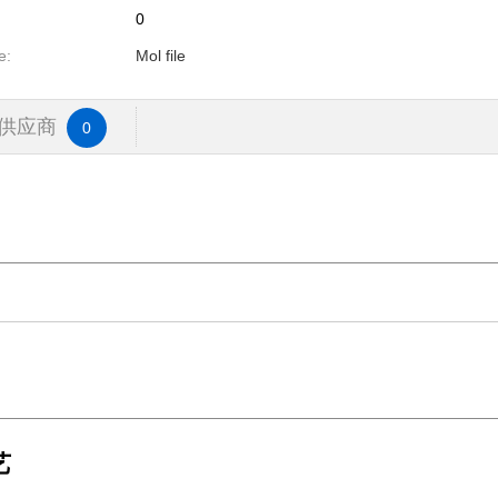
0
e:
Mol file
供应商
0
艺