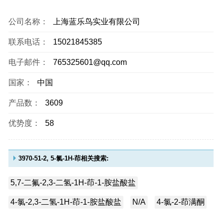
公司名称：
上海蓝乐鸟实业有限公司
联系电话：
15021845385
电子邮件：
765325601@qq.com
国家：
中国
产品数：
3609
优势度：
58
3970-51-2, 5-氯-1H-茚相关搜索:
5,7-二氟-2,3-二氢-1H-茚-1-胺盐酸盐
4-氯-2,3-二氢-1H-茚-1-胺盐酸盐
N/A
4-氯-2-茚满酮