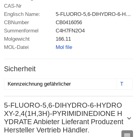
CAS-Nr
Englisch Name:
5-FLUORO-5,6-DIHYDRO-6-HYDROXY-2,4(1H,3H)-PYRIMIDINEDIONE HYDRATE
CBNumber
CB0416056
Summenformel
C4H7FN2O4
Molgewicht
166.11
MOL-Datei
Mol file
Sicherheit
Kennzeichnung gefährlicher
T
5-FLUORO-5,6-DIHYDRO-6-HYDRO
XY-2,4(1H,3H)-PYRIMIDINEDIONE H
YDRATE Anbieter Lieferant Produzent
Hersteller Vertrieb Händler.
