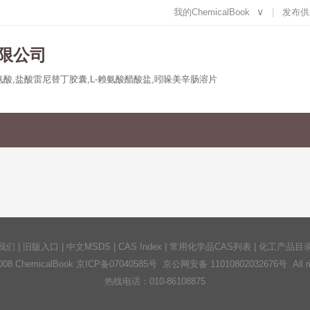
我的ChemicalBook
∨
发布供
限公司
甲硫氨酸,盐酸雷尼替丁胶囊,L-赖氨酸醋酸盐,吲哚美辛肠溶片
我们
|
旧版入口
|
中文MSDS
|
CAS Index
|
常用化学品CAS列表
|
化工产品目
2008 ChemicalBook
京ICP备07040585号
京公网安备 11010802032676号 All righ
热线电话：010-86108875