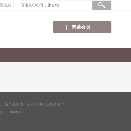
应信息
普通会员
录
|
新产品列表
|
评选活动
|
HS海关编码
ts reserved.