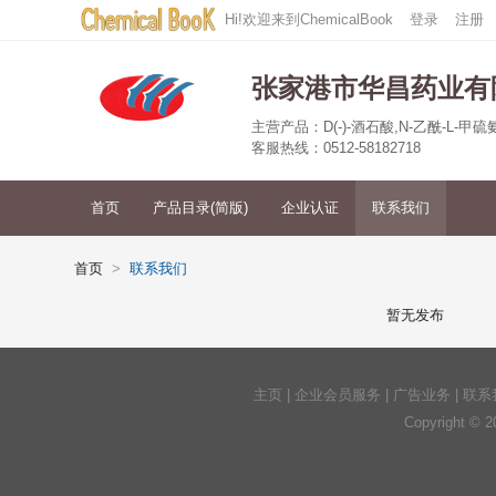
Hi!欢迎来到ChemicalBook
登录
注册
张家港市华昌药业有
主营产品：D(-)-酒石酸,N-乙酰-L-
客服热线：0512-58182718
首页
产品目录(简版)
企业认证
联系我们
首页
联系我们
暂无发布
主页
|
企业会员服务
|
广告业务
|
联系
Copyright © 