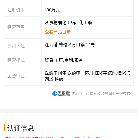
注册资本
100万元
从事精细化工品、化工助剂、日化品领域内的技术开发、技术咨询、技术服务、技术转让；化工产品（不含危化品）批发与零售；自营和代理各类商品及技术的进出口业务，但国家限定企业经营或禁止进出口的商品和技术除外。（依法须经批准的项目，经相关部门批准后方可开展经营活动
经营范围
查看产品目录
连云港 赣榆区青口镇 金海路38
公司地址
经营模式
贸易,工厂,定制,服务
医药中间体,农药中间体,手性化学试剂,催化试
主营行业
剂,原料药
该企业工商信息校验数据由天眼查提供
认证信息