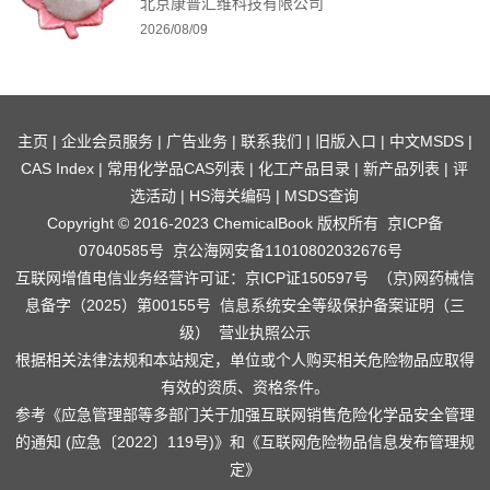
北京康普汇维科技有限公司
2026/08/09
主页
|
企业会员服务
|
广告业务
|
联系我们
|
旧版入口
|
中文MSDS
|
CAS Index
|
常用化学品CAS列表
|
化工产品目录
|
新产品列表
|
评
选活动
|
HS海关编码
|
MSDS查询
Copyright © 2016-2023 ChemicalBook 版权所有
京ICP备
07040585号
京公海网安备11010802032676号
互联网增值电信业务经营许可证：京ICP证150597号
（京)网药械信
息备字（2025）第00155号
信息系统安全等级保护备案证明（三
级）
营业执照公示
根据相关法律法规和本站规定，单位或个人购买相关危险物品应取得
有效的资质、资格条件。
参考
《应急管理部等多部门关于加强互联网销售危险化学品安全管理
的通知 (应急〔2022〕119号)》
和
《互联网危险物品信息发布管理规
定》