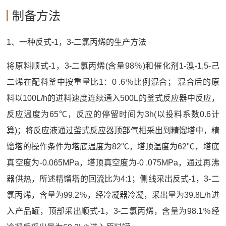
制备方法
1、一种反式‑1，3‑二氯丙烯的生产方法
将原料顺式‑1，3‑二氯丙烯(含量98％)和催化剂1‑溴‑1,5‑己
二烯在配料釜中按重量比1：0 .6％比例混合； 混合后的原
料以100L/h的进料速度连续通入500L的釜式反应器中反应，
反应温度为65℃，反应的停留时间为3h(以投料系数0.6计
算)；将反应液通过釜式反应器顶部气相采出到精馏塔中，精
馏塔的操作条件为塔底温度为82℃，塔顶温度为62℃，塔底
真空度为‑0.065MPa，塔顶真空度为‑0 .075MPa，通过再沸
器供热，所述精馏塔的回流比为4:1；侧线采出反式‑1，3‑二
氯丙烯，含量为99.2％，经冷凝器冷凝，采出量为39.8L/h进
入产品罐，顶部采出顺式‑1，3‑二氯丙烯，含量为98.1％经