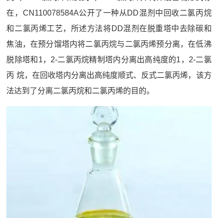
在，CN110078584A公开了一种从DD混剂中回收二氯丙烷
和二氯丙烯工艺，所述方法将DD混剂在脱重塔中去除碳和
焦油，在预分馏塔内将二氯丙烷与二氯丙烯预分离，在低沸
脱除塔和1，2‑二氯丙烷精制塔内分离出高纯度的1，2‑二氯
丙 烷，在回收塔内分离出高纯度顺式、反式二氯丙烯，该方
法达到了分离二氯丙烷和二氯丙烯的目的。