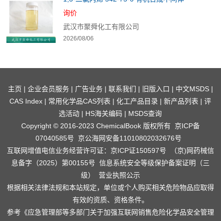
询价
武汉市聚舜化工有限公司
2026/08/06
主页
|
企业会员服务
|
广告业务
|
联系我们
|
旧版入口
|
中文MSDS
|
CAS Index
|
常用化学品CAS列表
|
化工产品目录
|
新产品列表
|
评
选活动
|
HS海关编码
|
MSDS查询
Copyright © 2016-2023 ChemicalBook 版权所有
京ICP备
07040585号
京公海网安备11010802032676号
互联网增值电信业务经营许可证：京ICP证150597号
（京)网药械信
息备字（2025）第00155号
信息系统安全等级保护备案证明（三
级）
营业执照公示
根据相关法律法规和本站规定，单位或个人购买相关危险物品应取得
有效的资质、资格条件。
参考
《应急管理部等多部门关于加强互联网销售危险化学品安全管理