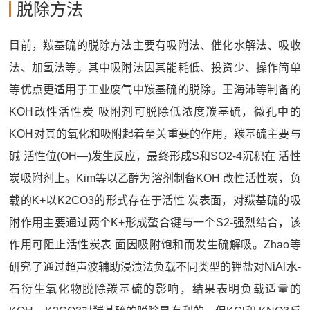
脱除方法
目前，羰基硫的脱除方法主要有吸附法、催化水解法、吸收
法、加氢法等。其中吸附法因其能耗低、投资少、操作简单
等优点更适用于工业废气中羰基硫的脱除。王海沛等制备的
KOH改性活性炭 吸附剂可脱除低浓度羰基硫，微孔中的
KOH对其的氧化和吸附起着至关重要的作用，羰基硫主要与
碱 活性位(OH—)发生反应，最终形成S和SO2-4沉积在 活性
炭吸附剂上。Kim等以乙醇为溶剂制备KOH 改性活性炭，负
载的K+以K2CO3的形式存在于活性 炭表面，对羰基硫的吸
附作用主要通过两个K+形成螯合键与一个S2-强烈结合，该
作用可阻止活性炭表 面因吸附饱和而发生硫解吸。Zhao等
研究了通过超声波辅助浸渍法负载不同类型的钾盐对NiAl水-
石衍生氧化物脱除羰基硫的影响，结果表明负载适量的