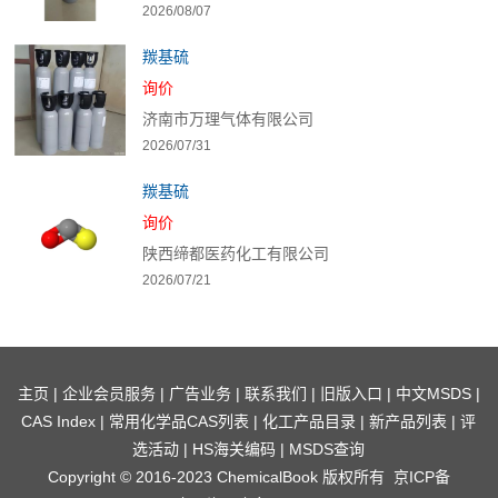
2026/08/07
羰基硫
询价
济南市万理气体有限公司
2026/07/31
羰基硫
询价
陕西缔都医药化工有限公司
2026/07/21
主页
|
企业会员服务
|
广告业务
|
联系我们
|
旧版入口
|
中文MSDS
|
CAS Index
|
常用化学品CAS列表
|
化工产品目录
|
新产品列表
|
评
选活动
|
HS海关编码
|
MSDS查询
Copyright © 2016-2023 ChemicalBook 版权所有
京ICP备