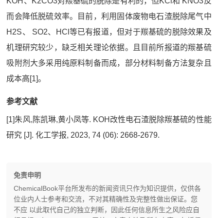
KOH、K2CO3对羰基硫的脱除是有利的，但KCl和 KNO3反
而会降低脱硫效率。目前，利用固体废物电石渣脱除尾气中
H2S、 SO2、HCl等已有报道，但对于羰基硫的脱除效果及
机理研究较少，缺乏相关理论依据。且目前所报道的羰基硫
吸附剂大多采用纯原料制备而成，部分材料制备方法复杂且
成本高[1]。
参考文献
[1]朱风,陈凯琳,黄小凤等. KOH改性电石渣脱除羰基硫的性能
研究 [J]. 化工学报, 2023, 74 (06): 2668-2679.
免责申明
ChemicalBook平台所发布的新闻资讯只作为知识提供，仅供各
位业内人士参考和交流，不对其精确性及完整性做出保证。您
不应 以此取代自己的独立判断，因此任何信息所生之风险应自