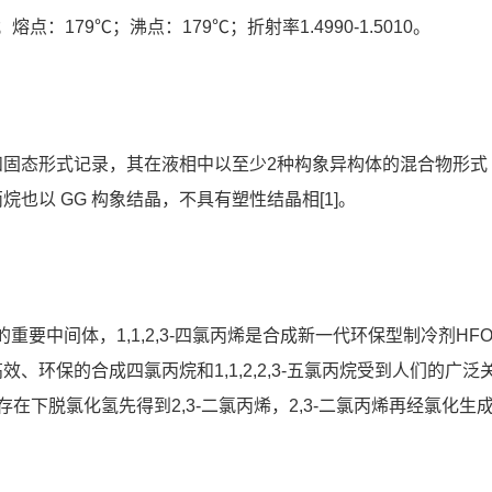
；熔点：179℃；沸点：179℃；折射率1.4990-1.5010。
固态形式记录，其在液相中以至少2种构象异构体的混合物形式
也以 GG 构象结晶，不具有塑性结晶相[1]。
氯丙烯的重要中间体，1,1,2,3-四氯丙烯是合成新一代环保型制冷剂HFO
效、环保的合成四氯丙烷和1,1,2,2,3-五氯丙烷受到人们的广泛
的存在下脱氯化氢先得到2,3-二氯丙烯，2,3-二氯丙烯再经氯化生