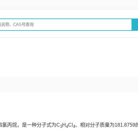
2,2,3-四氯丙烷，是一种分子式为C
H
Cl
、相对分子质量为181.8759
3
4
4