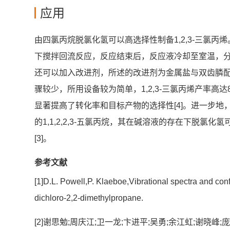
应用
由四氯丙烷脱氯化氢可以高选择性制备1,2,3‑三氯丙
下搅拌回流反应，反应结束后，反应液冷却至室温，分液
还可以加入改进剂，所述的改进剂为金属盐与双齿膦
骤较少，所用设备较为简单，1,2,3‑三氯丙烯产率高
显著提高了转化率和目标产物的选择性[4]。进一步地，1,2
的1,1,2,2,3-五氯丙烷，其在碱溶液的存在下脱氯化
[3]。
参考文献
[1]D.L. Powell,P. Klaeboe,Vibrational spectra and con
dichloro-2,2-dimethylpropane.
[2]谢思勉;周庆江;卫一龙;卞进平;吴勇;余江虹;谢晓