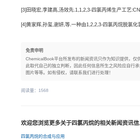
[3]田晓宏,李建高,汤效先.1,1,2,3-四氯丙烯生产工艺:CN 20101
[4]黄家辉,孙玺,谢妍,等.一种由1,2,2,3-四氯丙烷脱氯化氢
免责申明
ChemicalBook平台所发布的新闻资讯只作为知识提
此取代自己的独立判断，因此任何信息所生之风险应自行承担，
图片等等。如有侵权，请联系我们进行处理！
阅读量：1568
欢迎您浏览更多关于四氯丙烷的相关新闻资讯信
四氯丙烷的合成与应用