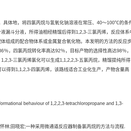
烯。具体地，将四氯丙烷与氢氧化钠溶液在常压、40～100℃的条
漏斗分液，所得油相经精馏后得到1,2,3‑三氯丙烯，反应体系
配体组成的配合物体系或金属复合氧化物。本发明的方法的反应
达86％，四氯丙烷转化率高达92％，目标产物的选择性高达98％
,3-三氯丙烯氯化可以生成1,1,2,2,3-五氯丙烷，精馏提纯所得
氢可以得到1,1,2,3-四氯丙烯，该路线适合工业化生产，产物含量高
formational behaviour of 1,2,2,3-tetrachloropropane and 1,3-
峰;庞怀林;田晓宏;一种采用微通道反应器制备氯丙烷的方法与流程.