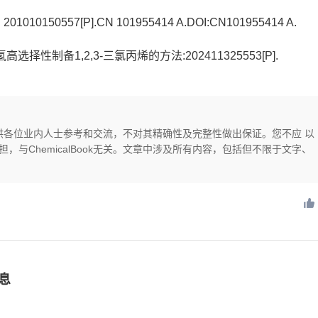
0150557[P].CN 101955414 A.DOI:CN101955414 A.
高选择性制备1,2,3-三氯丙烯的方法:202411325553[P].
供，仅供各位业内人士参考和交流，不对其精确性及完整性做出保证。您不应 以
与ChemicalBook无关。文章中涉及所有内容，包括但不限于文字、
息