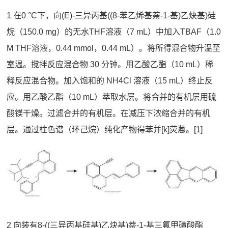
1 在0 °C下，向(E)-三异丙基((8-苯乙烯基萘-1-基)乙炔基)硅
烷（150.0 mg）的无水THF溶液（7 mL）中加入TBAF（1.0
M THF溶液，0.44 mmol，0.44 mL）。将所得混合物升温至
室温。搅拌反应混合物 30 分钟。用乙酸乙酯（10 mL）稀
释反应混合物。加入饱和的 NH4Cl 溶液（15 mL）终止反
应。用乙酸乙酯（10 mL）萃取水层。将合并的有机层用硫
酸镁干燥。过滤合并的有机层。在减压下浓缩合并的有机
层。通过柱色谱（环己烷）纯化产物得苯并[k]荧蒽‌。[1]
2 向装有8-((三异丙基硅基)乙炔基)萘-1-基三氟甲磺酸酯