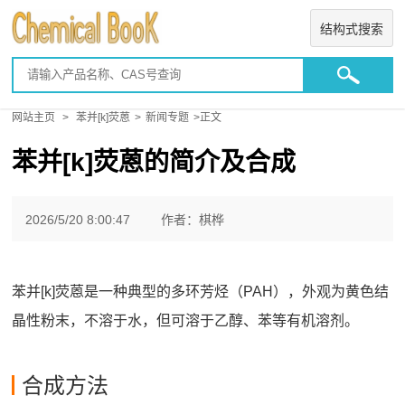
结构式搜索
网站主页
>
苯并[k]荧蒽
>
新闻专题
>正文
苯并[k]荧蒽的简介及合成
2026/5/20 8:00:47
作者：棋桦
苯并[k]荧蒽‌是一种典型的多环芳烃（PAH），外观为‌黄色结
晶性粉末‌，不溶于水‌，但可溶于乙醇、苯等有机溶剂。
合成方法