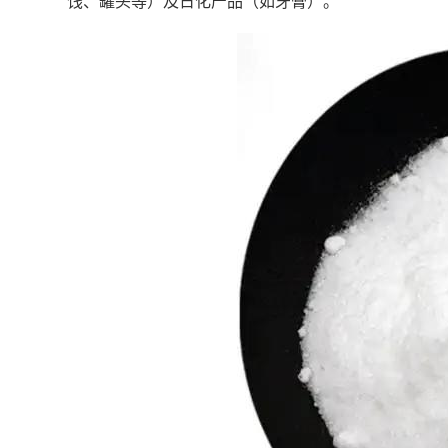
饯、罐头等）及‌日化产品‌（如牙膏）。