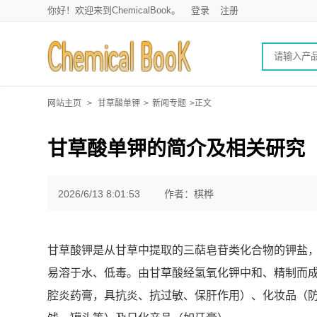
你好！欢迎来到ChemicalBook。
登录
注册
网站主页
>
甘草酸单钾
>
新闻专题
>正文
甘草酸单钾的简介及相关研究
2026/6/13 8:01:53
作者：棋桦
甘草酸钾是从甘草中提取的三萜皂苷类化合物的钾盐，为
易溶于水、低毒。‌‌由甘草酸经氢氧化钾中和、精制而
腔炎药膏，具抗炎、抗过敏、保肝作用）、‌化妆品‌（