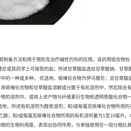
其制备方法和用于预防及治疗碱性灼伤的应用。该药用组合物包
替尼或其药学上可接受的盐；所述甘草酸盐选自甘草酸钠、甘草
中的一种或多种； 优选地，哌嗪化合物为伊马替尼；且甘草酸
：将哌嗪化合物和甘草酸盐溶解或分散于有机溶剂中，然后除去
合物的溶剂中，或将上述产物与纤维素衍生物和透明质酸化合物
选地，所述有机溶剂为醇类溶剂；和/或每毫克哌嗪化合物所用的
为乙醇；和/或每毫克哌嗪化合物所用的有机溶剂量为1至10毫升。
药物的生物利用度，表现出协同作用，与单独使用任一组分相比