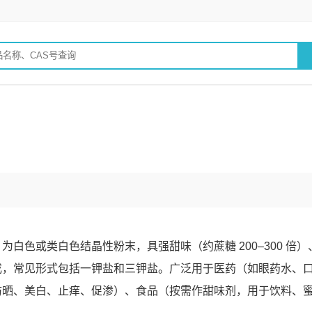
白色或类白色结晶性粉末，具强甜味（约蔗糖 200–300 倍）
成，常见形式包括一钾盐和三钾盐。广泛用于‌医药‌（如眼药水、
防晒、美白、止痒、促渗）、‌食品‌（按需作甜味剂，用于饮料、