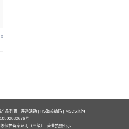
0
新产品列表
|
评选活动
|
HS海关编码
|
MSDS查询
0802032676号
等级保护备案证明（三级）
营业执照公示