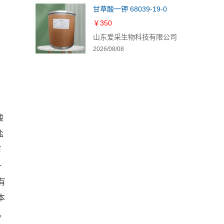
甘草酸一钾 68039-19-0
￥350
山东爱采生物科技有限公司
2026/08/08
酸
盐
有
一
有
本
具