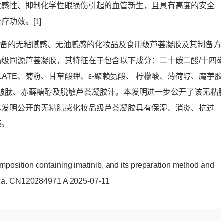
敏感性、抑制化学性眼损伤引起的血管新生，且具有高度的安全
功效。[1]
制备的无粘腻感、无油腻感的化妆品及食用级芦荟凝胶及其制备方
级同源芦荟凝胶，其特征在于包含以下成分：二十碳二酸/十四
APRYLATE、菊粉、甘草酸钾、ε-聚赖氨酸、 柠檬酸、薄荷醇、魔芋
皱肽、赤藓糖醇及脱敏芦荟凝胶汁。本发明进一步公开了该无粘
本发明公开的无粘腻感化妆品级芦荟凝胶具有保湿、消炎、抗过
感。
mposition containing imatinib, and its preparation method and
China, CN120284971 A 2025-07-11