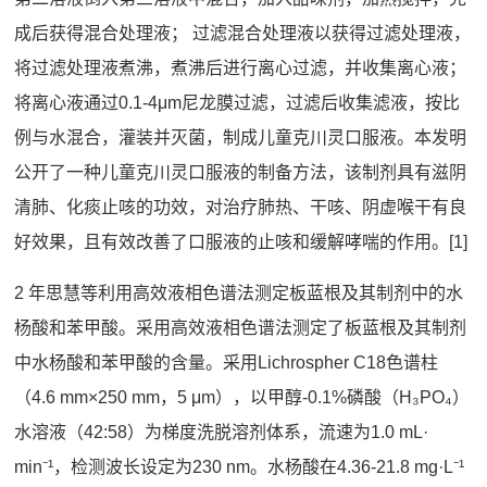
成后获得混合处理液； 过滤混合处理液以获得过滤处理液，
将过滤处理液煮沸，煮沸后进行离心过滤，并收集离心液；
将离心液通过0.1-4μm尼龙膜过滤，过滤后收集滤液，按比
例与水混合，灌装并灭菌，制成儿童克川灵口服液。本发明
公开了一种儿童克川灵口服液的制备方法，该制剂具有滋阴
清肺、化痰止咳的功效，对治疗肺热、干咳、阴虚喉干有良
好效果，且有效改善了口服液的止咳和缓解哮喘的作用。[1]
2 年思慧等利用高效液相色谱法测定板蓝根及其制剂中的水
杨酸和苯甲酸。采用高效液相色谱法测定了板蓝根及其制剂
中水杨酸和苯甲酸的含量。采用Lichrospher C18色谱柱
（4.6 mm×250 mm，5 μm），以甲醇-0.1%磷酸（H₃PO₄）
水溶液（42:58）为梯度洗脱溶剂体系，流速为1.0 mL·
min⁻¹，检测波长设定为230 nm。水杨酸在4.36-21.8 mg·L⁻¹