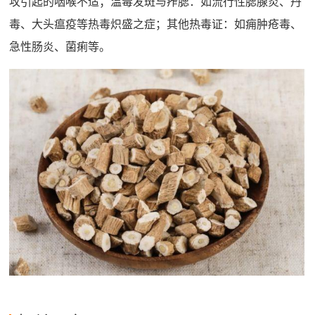
攻引起的咽喉不适；温毒发斑与痄腮‌：如流行性腮腺炎、丹
毒、大头瘟疫等热毒炽盛之症；‌其他热毒证‌：如痈肿疮毒、
急性肠炎、菌痢等。