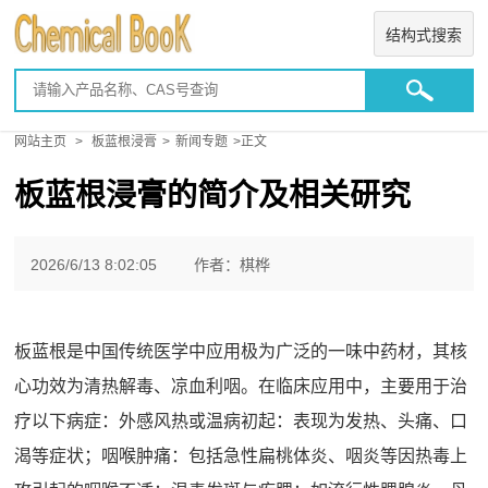
结构式搜索
网站主页
>
板蓝根浸膏
>
新闻专题
>正文
板蓝根浸膏的简介及相关研究
2026/6/13 8:02:05
作者：棋桦
板蓝根是中国传统医学中应用极为广泛的一味中药材，其核
心功效为清热解毒、凉血利咽。在临床应用中，主要用于治
疗以下病症：‌外感风热或温病初起‌：表现为发热、头痛、口
渴等症状；‌咽喉肿痛‌：包括急性扁桃体炎、咽炎等因热毒上