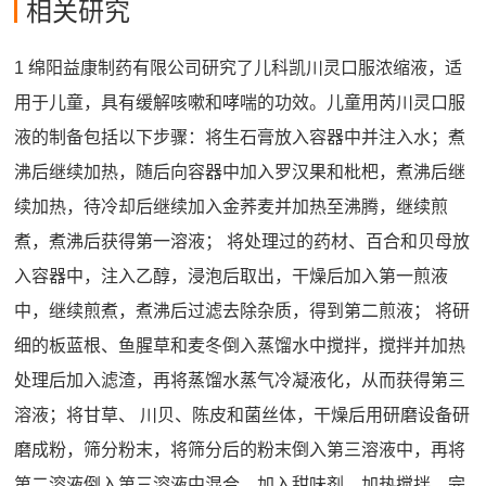
相关研究
1 绵阳益康制药有限公司研究了儿科凯川灵口服浓缩液，适
用于儿童，具有缓解咳嗽和哮喘的功效。儿童用芮川灵口服
液的制备包括以下步骤：将生石膏放入容器中并注入水；煮
沸后继续加热，随后向容器中加入罗汉果和枇杷，煮沸后继
续加热，待冷却后继续加入金荞麦并加热至沸腾，继续煎
煮，煮沸后获得第一溶液； 将处理过的药材、百合和贝母放
入容器中，注入乙醇，浸泡后取出，干燥后加入第一煎液
中，继续煎煮，煮沸后过滤去除杂质，得到第二煎液； 将研
细的板蓝根、鱼腥草和麦冬倒入蒸馏水中搅拌，搅拌并加热
处理后加入滤渣，再将蒸馏水蒸气冷凝液化，从而获得第三
溶液；将甘草、 川贝、陈皮和菌丝体，干燥后用研磨设备研
磨成粉，筛分粉末，将筛分后的粉末倒入第三溶液中，再将
第二溶液倒入第三溶液中混合，加入甜味剂，加热搅拌，完